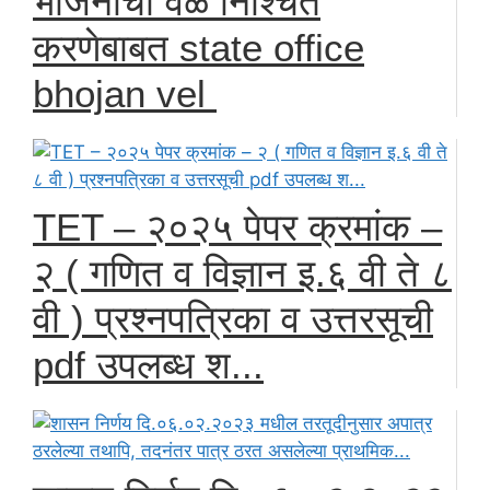
भोजनाची वेळ निश्चित
करणेबाबत state office
bhojan vel
TET – २०२५ पेपर क्रमांक –
२ ( गणित व विज्ञान इ.६ वी ते ८
वी ) प्रश्नपत्रिका व उत्तरसूची
pdf उपलब्ध श...