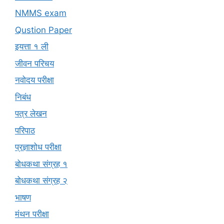
NMMS exam
Qustion Paper
इयत्ता १ ली
जीवन परिचय
नवोदय परीक्षा
निबंध
पत्र लेखन
परिपाठ
प्रज्ञाशोध परीक्षा
बोधकथा संग्रह १
बोधकथा संग्रह २
भाषण
मंथन परीक्षा