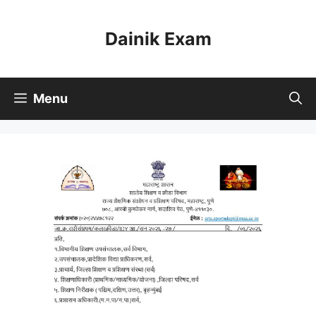
Skip
to
Dainik Exam
content
Menu