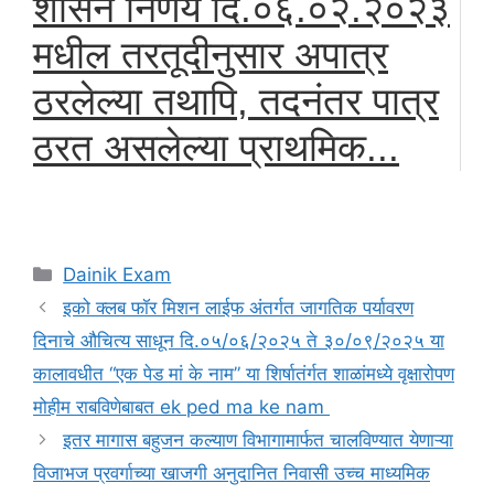
शासन निर्णय दि.०६.०२.२०२३
मधील तरतूदीनुसार अपात्र
ठरलेल्या तथापि, तदनंतर पात्र
ठरत असलेल्या प्राथमिक...
Categories
Dainik Exam
इको क्लब फॉर मिशन लाईफ अंतर्गत जागतिक पर्यावरण
दिनाचे औचित्य साधून दि.०५/०६/२०२५ ते ३०/०९/२०२५ या
कालावधीत “एक पेड मां के नाम” या शिर्षातंर्गत शाळांमध्ये वृक्षारोपण
मोहीम राबविणेबाबत ek ped ma ke nam
इतर मागास बहुजन कल्याण विभागामार्फत चालविण्यात येणाऱ्या
विजाभज प्रवर्गाच्या खाजगी अनुदानित निवासी उच्च माध्यमिक