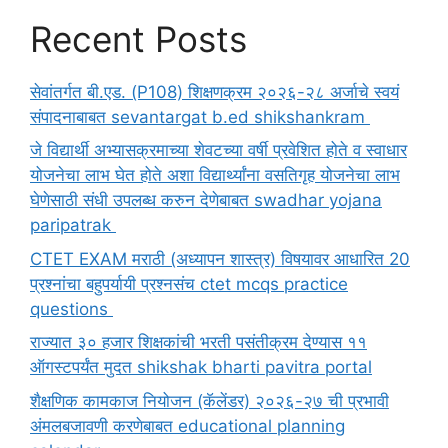
Recent Posts
सेवांतर्गत बी.एड. (P108) शिक्षणक्रम २०२६-२८ अर्जाचे स्वयं
संपादनाबाबत sevantargat b.ed shikshankram
जे विद्यार्थी अभ्यासक्रमाच्या शेवटच्या वर्षी प्रवेशित होते व स्वाधार
योजनेचा लाभ घेत होते अशा विद्यार्थ्यांना वसतिगृह योजनेचा लाभ
घेणेसाठी संधी उपलब्ध करुन देणेबाबत swadhar yojana
paripatrak
CTET EXAM मराठी (अध्यापन शास्त्र) विषयावर आधारित 20
प्रश्नांचा बहुपर्यायी प्रश्नसंच ctet mcqs practice
questions
राज्यात ३० हजार शिक्षकांची भरती पसंतीक्रम देण्यास ११
ऑगस्टपर्यंत मुदत shikshak bharti pavitra portal
शैक्षणिक कामकाज नियोजन (कॅलेंडर) २०२६-२७ ची प्रभावी
अंमलबजावणी करणेबाबत educational planning