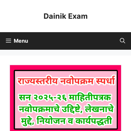
Skip
to
Dainik Exam
content
Menu