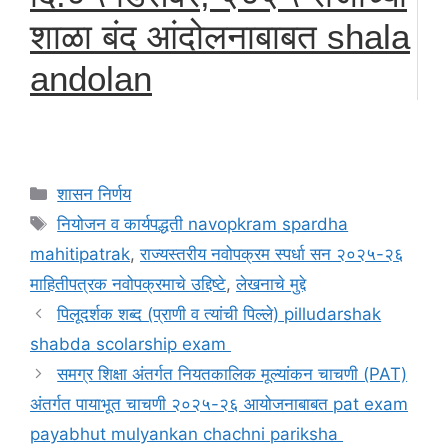
शाळा बंद आंदोलनाबाबत shala
andolan
Categories
शासन निर्णय
Tags
नियोजन व कार्यपद्धती navopkram spardha
mahitipatrak
,
राज्यस्तरीय नवोपक्रम स्पर्धा सन २०२५-२६
माहितीपत्रक नवोपक्रमाचे उद्दिष्टे
,
लेखनाचे मुद्दे
पिलूदर्शक शब्द (प्राणी व त्यांची पिल्ले) pilludarshak
shabda scolarship exam
समग्र शिक्षा अंतर्गत नियतकालिक मूल्यांकन चाचणी (PAT)
अंतर्गत पायाभूत चाचणी २०२५-२६ आयोजनाबाबत pat exam
payabhut mulyankan chachni pariksha