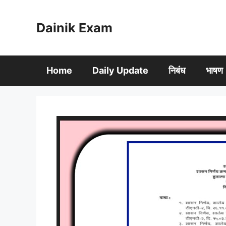
Skip
to
Dainik Exam
content
Home
Daily Update
निबंध
भाषण