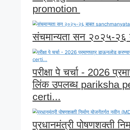
promotion
संचमान्यता सन २०२५-२
परीक्षा पे चर्चा - 2026 प
लिंक उपलब्ध pariksha 
certi...
प्रधानमंत्री पोषणशक्ती नि