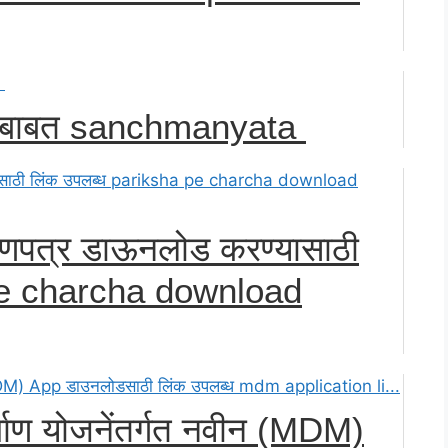
६ बाबत sanchmanyata
्रमाणपत्र डाऊनलोड करण्यासाठी
pe charcha download
र्माण योजनेंतर्गत नवीन (MDM)