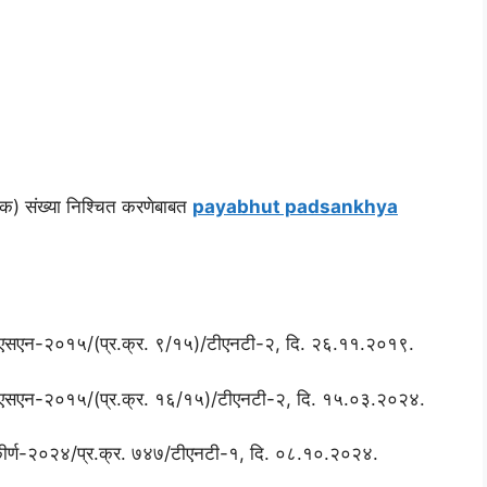
मिक) संख्या निश्चित करणेबाबत
payabhut padsankhya
. एसएसएन-२०१५/(प्र.क्र. ९/१५)/टीएनटी-२, दि. २६.११.२०१९.
. एसएसएन-२०१५/(प्र.क्र. १६/१५)/टीएनटी-२, दि. १५.०३.२०२४.
 संकीर्ण-२०२४/प्र.क्र. ७४७/टीएनटी-१, दि. ०८.१०.२०२४.