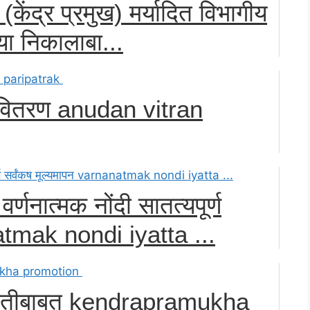
केंद्र प्रमुख) मर्यादित विभागीय
च्या निकालाबा...
वितरण anudan vitran
वर्णनात्मक नोंदी सातत्यपूर्ण
natmak nondi iyatta ...
ोन्नतीबाबत kendrapramukha