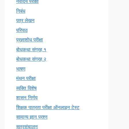
नवोदय परीक्षा
निबंध
पत्र लेखन
परिपाठ
प्रज्ञाशोध परीक्षा
बोधकथा संग्रह १
बोधकथा संग्रह २
भाषण
मंथन परीक्षा
व्यक्ति विशेष
शासन निर्णय
शिक्षक पात्रता परीक्षा ऑनलाइन टेस्ट
सामान्य ज्ञान प्रश्न
सूत्रसंचालन