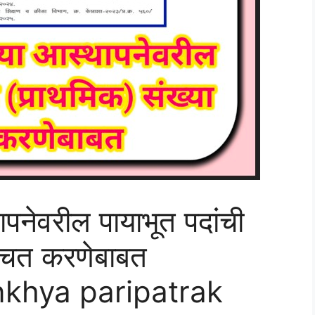
थापनेवरील पायाभूत पदांची
श्चित करणेबाबत
khya paripatrak