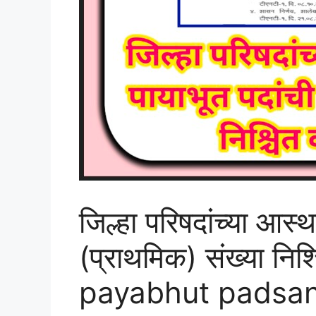
जिल्हा परिषदांच्या आस्
(प्राथमिक) संख्या नि
payabhut padsan