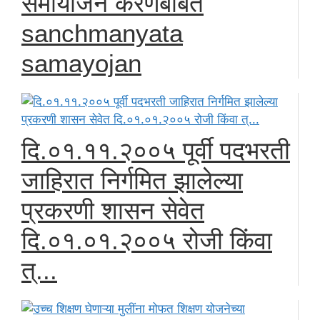
समायोजन करणेबाबत
sanchmanyata
samayojan
दि.०१.११.२००५ पूर्वी पदभरती
जाहिरात निर्गमित झालेल्या
प्रकरणी शासन सेवेत
दि.०१.०१.२००५ रोजी किंवा
त्...