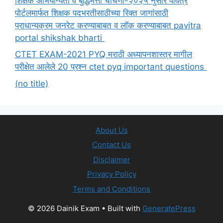
शिक्षक अभियोग्यता व बुद्धिमत्ता चाचणी-२०२५ नुसार पवित्र
पोर्टलमार्फत शिक्षक पदभरतीसाठीच्या रिक्त जागांसाठी
प्राधान्यक्रम जनरेट करण्याबाबत व लॉक करण्याबाबत pavitra
portal shikshak bharti
CTET EXAM-2021 PYQ मराठी अध्यापनशास्त्र मागील
परीक्षेत आलेले 20 प्रश्न ctet pyq important questions
(no title)
About Us
Contact Us
Disclaimer
Privacy Policy
Terms and Conditions
© 2026 Dainik Exam
• Built with
GeneratePress