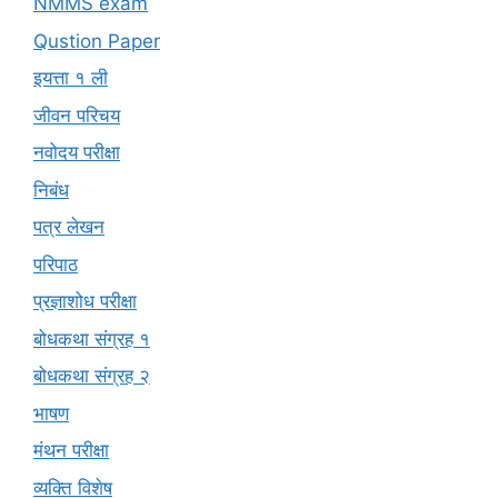
NMMS exam
Qustion Paper
इयत्ता १ ली
जीवन परिचय
नवोदय परीक्षा
निबंध
पत्र लेखन
परिपाठ
प्रज्ञाशोध परीक्षा
बोधकथा संग्रह १
बोधकथा संग्रह २
भाषण
मंथन परीक्षा
व्यक्ति विशेष