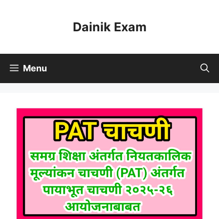
Skip
to
Dainik Exam
content
Menu