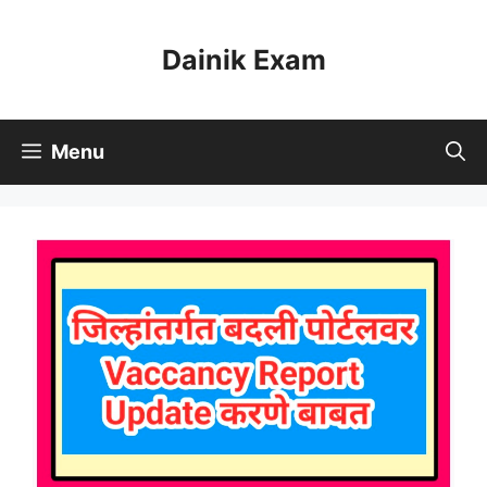
Skip
to
Dainik Exam
content
Menu