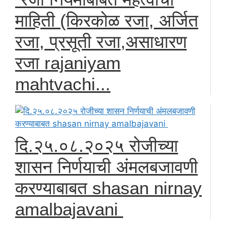
माहिती (किरकोळ रजा, अर्जित
रजा, प्रसूती रजा,असाधारण
रजा rajaniyam
mahtvachi...
दि.२५.०८.२०२५ रोजीच्या
शासन निर्णयाची अंमलबजावणी
करण्याबाबत shasan nirnay
amalbajavani