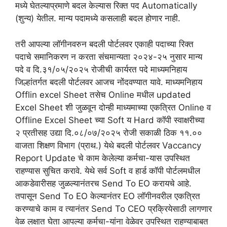
मध्ये घेतल्याप्रमाणे बदल केल्यास रिक्त पद Automatically
(शुन्य) येतील. मान्य पदामध्ये कसलाही बदल होणार नाही.
तरी आपल्या लॉगीनवरुन बदली पोर्टलवर एकाही पदाच्या रिक्त
पदाचे समानिकरण न करता संचमान्यता २०२४-२५ नुसार मान्य
पदे व दि.३१/०५/२०२५ रोजीची कार्यरत पदे माध्यमनिहाय
जिल्हांतर्गत बदली पोर्टलवर आजच नोंदवण्यात यावे. माध्यमनिहाय
Offlin excel Sheet तसेच Online मधील updated
Excel Sheet शी जुळवून दोन्ही माध्यमाच्या एकत्रित Online व
Offline Excel Sheet च्या Soft य Hard कॉपी स्वाक्षरीच्या
२ प्रतीसह उद्या दि.०८/०७/२०२५ रोजी सकाळी ठिक ११.००
वाजता शिक्षण विभाग (प्राथ.) येथे बदली पोर्टलवर Vaccancy
Report Update चे काम केलेल्या कर्मचा-यास उपस्थित
राहण्यास सुचित करावे. येथे सर्व Soft व हार्ड कॉपी पोर्टलमधील
आकडेवारीसह जुळल्यानंतरच Send To EO करायचे आहे.
तपासून Send To EO केल्यानंतर EO लॉगीनवरील एकत्रित
करण्याचे काम व त्यानंतर Send To CEO प्रक्रियेसाठी लागणार
वेळ लक्षात घेता आपल्या कर्मचा-यांना वेळेवर उपस्थित राहण्याबाबत