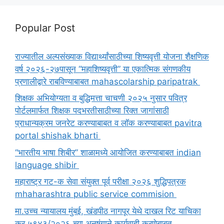
Popular Post
राज्यातील अल्पसंख्याक विद्यार्थ्यांसाठीच्या शिष्यवृत्ती योजना शैक्षणिक
वर्ष २०२६-२७पासून “महाशिष्यवृत्ती” या एकात्मिक संगणकीय
प्रणालीद्वारे राबविण्याबाबत mahascolarship paripatrak
शिक्षक अभियोग्यता व बुद्धिमत्ता चाचणी २०२५ नुसार पवित्र
पोर्टलमार्फत शिक्षक पदभरतीसाठीच्या रिक्त जागांसाठी
प्राधान्यक्रम जनरेट करण्याबाबत व लॉक करण्याबाबत pavitra
portal shishak bharti
“भारतीय भाषा शिबीर” शाळामध्ये आयोजित करण्याबाबत indian
language shibir
महाराष्ट्र गट-क सेवा संयुक्त पूर्व परीक्षा २०२६ शुद्धिपत्रक
mhaharashtra public service commision
मा.उच्च न्यायालय मुंबई, खंडपीठ नागपूर येथे दाखल रिट याचिका
क्र ५९४३/२०२६ च्या अनुषंगाने कार्यवाही करणेबाबत