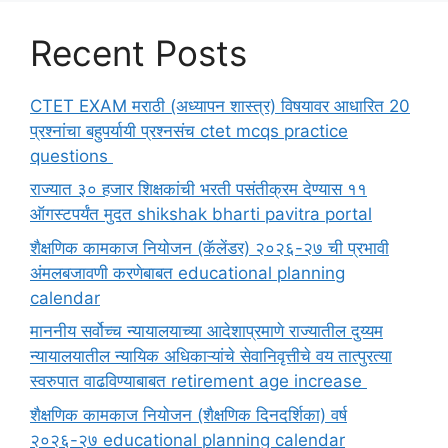
Recent Posts
CTET EXAM मराठी (अध्यापन शास्त्र) विषयावर आधारित 20
प्रश्नांचा बहुपर्यायी प्रश्नसंच ctet mcqs practice
questions
राज्यात ३० हजार शिक्षकांची भरती पसंतीक्रम देण्यास ११
ऑगस्टपर्यंत मुदत shikshak bharti pavitra portal
शैक्षणिक कामकाज नियोजन (कॅलेंडर) २०२६-२७ ची प्रभावी
अंमलबजावणी करणेबाबत educational planning
calendar
माननीय सर्वोच्च न्यायालयाच्या आदेशाप्रमाणे राज्यातील दुय्यम
न्यायालयातील न्यायिक अधिकाऱ्यांचे सेवानिवृत्तीचे वय तात्पुरत्या
स्वरुपात वाढविण्याबाबत retirement age increase
शैक्षणिक कामकाज नियोजन (शैक्षणिक दिनदर्शिका) वर्ष
२०२६-२७ educational planning calendar