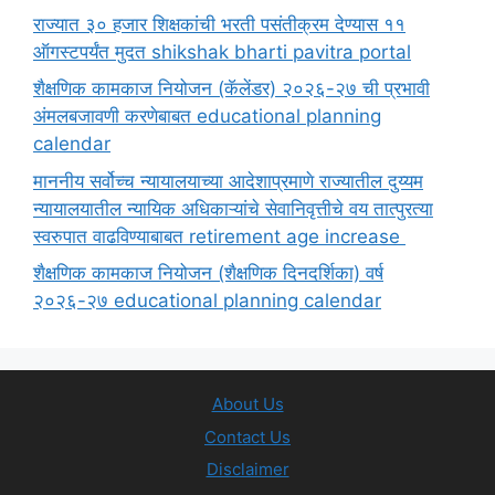
राज्यात ३० हजार शिक्षकांची भरती पसंतीक्रम देण्यास ११
ऑगस्टपर्यंत मुदत shikshak bharti pavitra portal
शैक्षणिक कामकाज नियोजन (कॅलेंडर) २०२६-२७ ची प्रभावी
अंमलबजावणी करणेबाबत educational planning
calendar
माननीय सर्वोच्च न्यायालयाच्या आदेशाप्रमाणे राज्यातील दुय्यम
न्यायालयातील न्यायिक अधिकाऱ्यांचे सेवानिवृत्तीचे वय तात्पुरत्या
स्वरुपात वाढविण्याबाबत retirement age increase
शैक्षणिक कामकाज नियोजन (शैक्षणिक दिनदर्शिका) वर्ष
२०२६-२७ educational planning calendar
About Us
Contact Us
Disclaimer