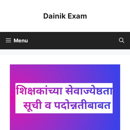
Skip
to
Dainik Exam
content
Menu