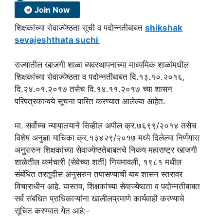
Join Now
शिक्षकांच्या सेवाज्येष्ठता सूची व पदोन्नतीबाबत
shikshak
sevajeshthata suchi
राज्यातील खाजगी शाळा व्यवस्थापनाच्या माध्यमिक शाळांमधील
शिक्षकांच्या सेवाज्येष्ठता व पदोन्नतीबाबत दि.१३.१०.२०१६,
दि.२४.०१.२०१७ तसेच दि.१४.११.२०१७ च्या शासन
परिपत्रकान्वये सूचना पारित करण्यात आलेल्या आहेत.
मा. सर्वोच्च न्यायालयाने सिव्हील अपील क्र.७६९९/२०१४ तसेच
विशेष अनुज्ञा याचिका क्र.१३४२९/२०१७ मध्ये दिलेल्या निर्णयास
अनुसरुन शिक्षकांच्या सेवाज्येष्ठतेबाबतचे निकष महाराष्ट्र खाजगी
शाळेतील कर्मचारी (सेवेच्या शर्ती) नियमावली, १९८१ मधील
संबंधित तरतूदीस अनुसरुन तपासण्याची बाब शासन स्तरावर
विचाराधीन आहे. यास्तव, शिक्षकांच्या सेवाज्येष्ठता व पदोन्नतीबाबत
सर्व संबंधित प्राधिकाऱ्यांना खालीलप्रमाणे कार्यवाही करण्याचे
सूचित करण्यात येत आहे:-