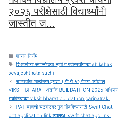
२०२६ परीक्षेसाठी विद्यार्थ्यांनी
जास्तीत ज...
Categories
शासन निर्णय
Tags
शिक्षकांच्या सेवाज्येष्ठता सूची व पदोन्नतीबाबत shikshak
sevajeshthata suchi
राज्यातील शाळांमध्ये इयत्ता ६ वी ते १२ वीच्या वर्गातील
VIKSIT BHARAT अंतर्गत BUILDATHON 2025 अभियान
राबविणेबाबत viksit bharat buildathon paripatrak
PAT चाचणी चॅटबॉटवर गुण नोंदविण्यासाठी Swift Chat
bot application link उपलब्ध swift chat app link