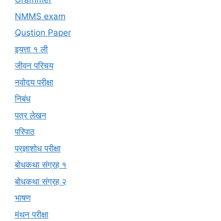
NMMS exam
Qustion Paper
इयत्ता १ ली
जीवन परिचय
नवोदय परीक्षा
निबंध
पत्र लेखन
परिपाठ
प्रज्ञाशोध परीक्षा
बोधकथा संग्रह १
बोधकथा संग्रह २
भाषण
मंथन परीक्षा