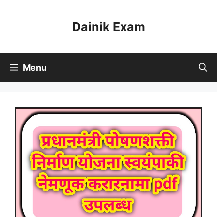
Skip
to
Dainik Exam
content
Menu