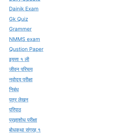
Dainik Exam
Gk Quiz
Grammer
NMMS exam
Qustion Paper
इयत्ता १ ली
जीवन परिचय
नवोदय परीक्षा
निबंध
पत्र लेखन
परिपाठ
प्रज्ञाशोध परीक्षा
बोधकथा संग्रह १