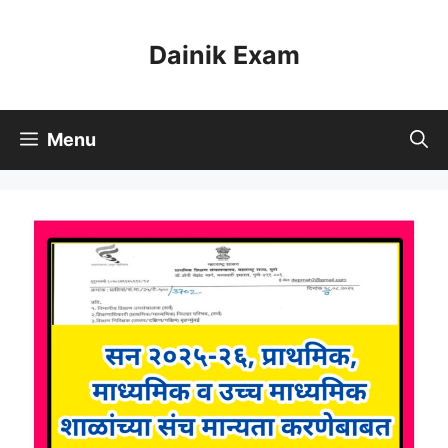
Skip
to
Dainik Exam
content
Menu