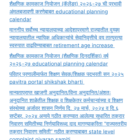
शैक्षणिक कामकाज नियोजन (कॅलेंडर) २०२६-२७ ची प्रभावी
अंमलबजावणी करणेबाबत educational planning
calendar
माननीय सर्वोच्च न्यायालयाच्या आदेशाप्रमाणे राज्यातील दुय्यम
न्यायालयातील न्यायिक अधिकाऱ्यांचे सेवानिवृत्तीचे वय तात्पुरत्या
स्वरुपात वाढविण्याबाबत retirement age increase
शैक्षणिक कामकाज नियोजन (शैक्षणिक दिनदर्शिका) वर्ष
२०२६-२७ educational planning calendar
पवित्र प्रणालीमार्फत शिक्षण सेवक/शिक्षक पदभरती सन २०२५
pavitra portal shikshak bharti
मान्यताप्राप्त खाजगी अनुदानित/विना अनुदानित/अंशतः
अनुदानित शाळेतील शिक्षक व शिक्षकेतर कर्मचाऱ्यांच्या व शिक्षण
संस्थेच्या अर्जावर शासन निर्णय दि. २७ मार्च, २०२४ व दि.६
सप्टेंबर, २०२४ अन्वये गठीत करण्यात आलेल्या सुधारित तक्रार
निवारण समितीच्या निर्णयाविरूध्द दाद मागण्याकरिता “राज्यस्तरीय
तक्रार निवारण समिती” गठीत करण्याबाबत state level
complaint nivaran samiti