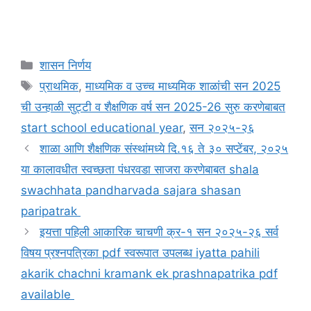
Categories
शासन निर्णय
Tags
प्राथमिक
,
माध्यमिक व उच्च माध्यमिक शाळांची सन 2025
ची उन्हाळी सुट्टी व शैक्षणिक वर्ष सन 2025-26 सुरु करणेबाबत
start school educational year
,
सन २०२५-२६
शाळा आणि शैक्षणिक संस्थांमध्ये दि.१६ ते ३० सप्टेंबर, २०२५
या कालावधीत स्वच्छता पंधरवडा साजरा करणेबाबत shala
swachhata pandharvada sajara shasan
paripatrak
इयत्ता पहिली आकारिक चाचणी क्र-१ सन २०२५-२६ सर्व
विषय प्रश्नपत्रिका pdf स्वरूपात उपलब्ध iyatta pahili
akarik chachni kramank ek prashnapatrika pdf
available