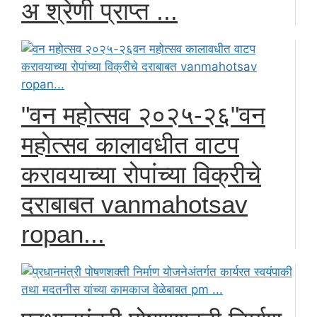
अ श्रेणी प्राप्त ...
"वन महोत्सव २०२५-२६"वन
महोत्सव कालावधीत वाटप
करावयाच्या रोपांच्या विक्रीचे
दराबाबत vanmahotsav
ropan...