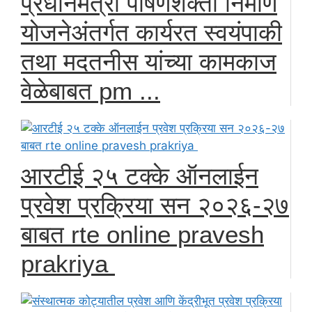
प्रधानमंत्री पोषणशक्ती निर्माण
योजनेअंतर्गत कार्यरत स्वयंपाकी
तथा मदतनीस यांच्या कामकाज
वेळेबाबत pm ...
आरटीई २५ टक्के ऑनलाईन
प्रवेश प्रक्रिया सन २०२६-२७
बाबत rte online pravesh
prakriya