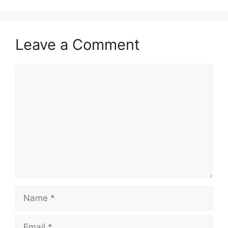
Leave a Comment
Comment
Name
Email