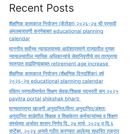
Recent Posts
शैक्षणिक कामकाज नियोजन (कॅलेंडर) २०२६-२७ ची प्रभावी
अंमलबजावणी करणेबाबत educational planning
calendar
माननीय सर्वोच्च न्यायालयाच्या आदेशाप्रमाणे राज्यातील दुय्यम
न्यायालयातील न्यायिक अधिकाऱ्यांचे सेवानिवृत्तीचे वय तात्पुरत्या
स्वरुपात वाढविण्याबाबत retirement age increase
शैक्षणिक कामकाज नियोजन (शैक्षणिक दिनदर्शिका) वर्ष
२०२६-२७ educational planning calendar
पवित्र प्रणालीमार्फत शिक्षण सेवक/शिक्षक पदभरती सन २०२५
pavitra portal shikshak bharti
मान्यताप्राप्त खाजगी अनुदानित/विना अनुदानित/अंशतः
अनुदानित शाळेतील शिक्षक व शिक्षकेतर कर्मचाऱ्यांच्या व शिक्षण
संस्थेच्या अर्जावर शासन निर्णय दि. २७ मार्च, २०२४ व दि.६
सप्टेंबर, २०२४ अन्वये गठीत करण्यात आलेल्या सुधारित तक्रार