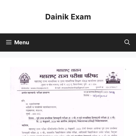
Skip
to
Dainik Exam
content
Menu