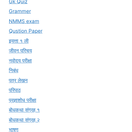
Gk Quiz
Grammer
NMMS exam
Qustion Paper
इयत्ता १ ली
जीवन परिचय
नवोदय परीक्षा
निबंध
पत्र लेखन
परिपाठ
प्रज्ञाशोध परीक्षा
बोधकथा संग्रह १
बोधकथा संग्रह २
भाषण