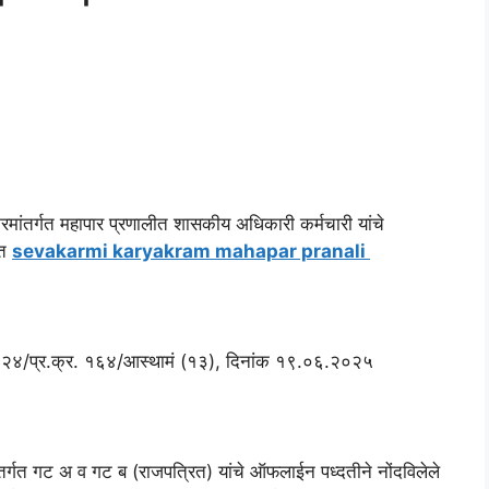
्यक्रमांतर्गत महापार प्रणालीत शासकीय अधिकारी कर्मचारी यांचे
बत
sevakarmi karyakram mahapar pranali
२२४/प्र.क्र. १६४/आस्थामं (१३), दिनांक १९.०६.२०२५
्रमांतर्गत गट अ व गट ब (राजपत्रित) यांचे ऑफलाईन पध्दतीने नोंदविलेले