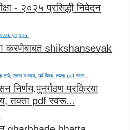
ीक्षा - २०२५ प्रसिद्धी निवेदन
रणा करणेबाबत shikshansevak
न निर्णय,पुनर्गठण प्रक्रिया
षय, तक्ता pdf स्वरू...
बाबत gharbhade bhatta