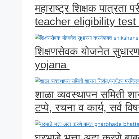
महाराष्ट्र शिक्षक पात्रता पर
teacher eligibility test
शिक्षणसेवक योजनेत सुधा
yojana
शाळा व्यवस्थापन समिती शास
टप्पे, रचना व कार्य, सर्व वि
घरभाडे भत्ता अदा करणे 