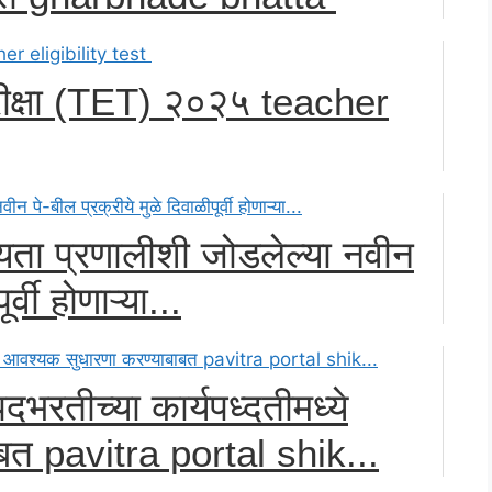
 परीक्षा (TET) २०२५ teacher
न्यता प्रणालीशी जोडलेल्या नवीन
र्वी होणाऱ्या...
पदभरतीच्या कार्यपध्दतीमध्ये
बत pavitra portal shik...