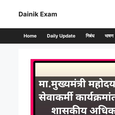
Skip
to
Dainik Exam
content
Home
Daily Update
निबंध
भाषण