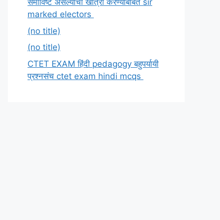
समाविष्ट असल्याची खात्री करण्याबाबत sir
marked electors
(no title)
(no title)
CTET EXAM हिंदी pedagogy बहुपर्यायी
प्रश्नसंच ctet exam hindi mcqs