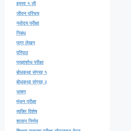
इयत्ता १ ली
जीवन परिचय
नवोदय परीक्षा
निबंध
पत्र लेखन
परिपाठ
प्रज्ञाशोध परीक्षा
बोधकथा संग्रह १
बोधकथा संग्रह २
भाषण
मंथन परीक्षा
व्यक्ति विशेष
शासन निर्णय
शिक्षक पात्रता परीक्षा ऑनलाइन टेस्ट