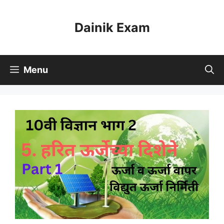
Skip
to
Dainik Exam
content
Menu