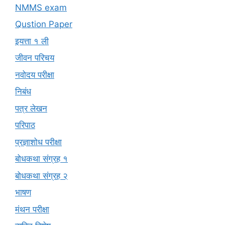
NMMS exam
Qustion Paper
इयत्ता १ ली
जीवन परिचय
नवोदय परीक्षा
निबंध
पत्र लेखन
परिपाठ
प्रज्ञाशोध परीक्षा
बोधकथा संग्रह १
बोधकथा संग्रह २
भाषण
मंथन परीक्षा