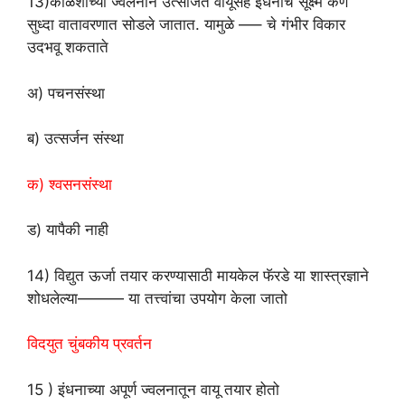
13)
कोळशाच्या ज्वलनाने
उत्सर्जित वायूसह इंधनाचे सूक्ष्म कण
सुध्दा वातावरणात सोडले जातात. यामुळे —– चे गंभीर विकार
उदभवू शकताते
अ) पचनसंस्था
ब) उत्सर्जन संस्था
क) श्वसनसंस्था
ड) यापैकी नाही
14) विद्युत ऊर्जा तयार करण्यासाठी मायकेल फॅरडे या शास्त्रज्ञाने
शोधलेल्या———
या तत्त्वांचा
उपयोग केला जातो
विदयुत चुंबकीय प्रवर्तन
15 ) इंधनाच्या अपूर्ण ज्वलनातून वायू तयार होतो