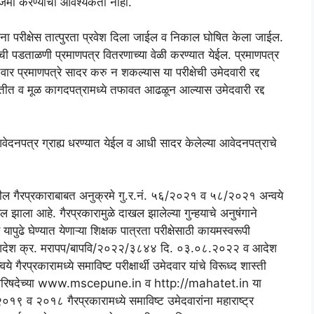
डे जमा करण्याची आवश्यकता नाही.
ना परीक्षेस तात्पुरता प्रवेश दिला जाईल व निकाल घोषित केला जाईल.
ांची पडताळणी प्रमाणपत्र वितरणाच्या वेळी करण्यात येईल. प्रमाणपत्र
र प्रमाणपत्रे सादर करु न शकल्यास या परीक्षेची उमेदवारी रद्द
तीत व मूळ कागदपत्रामध्ये तफावत आढळून आल्यास उमेदवारी रद्द
वेदनपत्र ग्राह्य धरण्यात येईल व आधी सादर केलेल्या आवेदनपत्राचे
ेतील गैरप्रकाराबाबत अनुक्रमे गु.र.नं. ५६/२०२१ व ५८/२०२१ अन्वये
खल झाला आहे. गैरप्रकारामुळे दाखल झालेल्या गुन्हयाचे अनुषंगाने
यापुढे घेण्यात येणाऱ्या शिक्षक पात्रता परीक्षेसाठी कायमस्वरूपी
ाचे आदेश क्र. मरापप/बापवि/२०२२/३८४४ दि. ०३.०८.२०२२ व आदेश
्रकारामध्ये समाविष्ट परीक्षार्थी उमेदवार यांचे विरूध्द शास्ती
ीक्षा परिषदेच्या www.mscepune.in व http://mahatet.in या
९ व २०१८ गैरप्रकारामध्ये समाविष्ट उमेदवारांना महाराष्ट्र