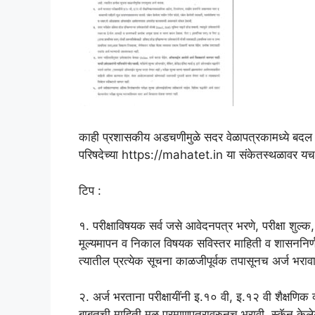
काही प्रशासकीय अडचणीमुळे सदर वेळापत्रकामध्ये बदल होण्
परिषदेच्या https://mahatet.in या संकेतस्थळावर यचावकाश
टिप :
१. परीक्षाविषयक सर्व जसे आवेदनपत्र भरणे, परीक्षा शुल्क
मूल्यमापन व निकाल विषयक सविस्तर माहिती व शासननिर्
त्यातील प्रत्येक सूचना काळजीपूर्वक तपासूनच अर्ज भरावा
२. अर्ज भरताना परीक्षायींनी इ.१० वी, इ.१२ वी शैक्षणिक व
बाबतची माहिती मूळ प्रमाणपत्रावरुनच भरावी. स्कॅन केलेला