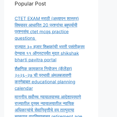
Popular Post
CTET EXAM मराठी (अध्यापन शास्त्र)
विषयावर आधारित 20 प्रश्नांचा बहुपर्यायी
प्रश्नसंच ctet mcqs practice
questions
राज्यात ३० हजार शिक्षकांची भरती पसंतीक्रम
देण्यास ११ ऑगस्टपर्यंत मुदत shikshak
bharti pavitra portal
शैक्षणिक कामकाज नियोजन (कॅलेंडर)
२०२६-२७ ची प्रभावी अंमलबजावणी
करणेबाबत educational planning
calendar
माननीय सर्वोच्च न्यायालयाच्या आदेशाप्रमाणे
राज्यातील दुय्यम न्यायालयातील न्यायिक
अधिकाऱ्यांचे सेवानिवृत्तीचे वय तात्पुरत्या
स्वरुपात वाढविण्याबाबत retirement age