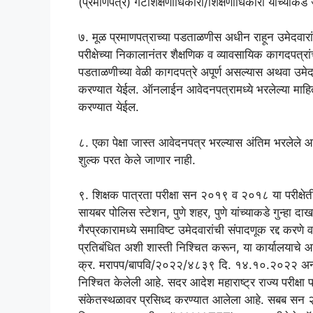
(प्रमाणपत्रे) गटशिक्षणाधिकारी/शिक्षणाधिकारी यांच्याक
७. मूळ प्रमाणपत्राच्या पडताळणीस अधीन राहून उमेदवारां
परीक्षेच्या निकालानंतर शैक्षणिक व व्यावसायिक कागदपत्र
पडताळणीच्या वेळी कागदपत्रे अपूर्ण असल्यास अथवा उमेदवा
करण्यात येईल. ऑनलाईन आवेदनपत्रामध्ये भरलेल्या माहि
करण्यात येईल.
८. एका पेक्षा जास्त आवेदनपत्र भरल्यास अंतिम भरलेले आ
शुल्क परत केले जाणार नाही.
९. शिक्षक पात्रता परीक्षा सन २०१९ व २०१८ या परीक्ष
सायबर पोलिस स्टेशन, पुणे शहर, पुणे यांच्याकडे गुन्हा दा
गैरप्रकारामध्ये समाविष्ट उमेदवारांची संपादणूक रद्द करणे व 
प्रतिबंधित अशी शास्ती निश्चित करून, या कार्यालय
क्र. मरापप/बापवि/२०२२/४८३९ दि. १४.१०.२०२२ अन्वये गैरप
निश्चित केलेली आहे. सदर आदेश महाराष्ट्र राज्य पर
संकेतस्थळावर प्रसिध्द करण्यात आलेला आहे. सबब सन २०१