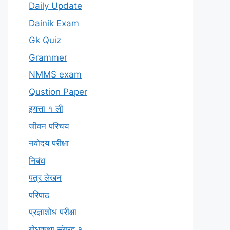
Daily Update
Dainik Exam
Gk Quiz
Grammer
NMMS exam
Qustion Paper
इयत्ता १ ली
जीवन परिचय
नवोदय परीक्षा
निबंध
पत्र लेखन
परिपाठ
प्रज्ञाशोध परीक्षा
बोधकथा संग्रह १