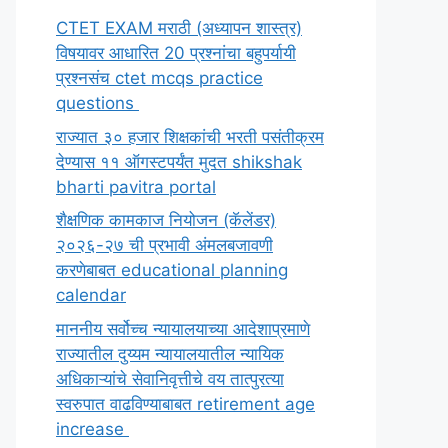
CTET EXAM मराठी (अध्यापन शास्त्र)
विषयावर आधारित 20 प्रश्नांचा बहुपर्यायी
प्रश्नसंच ctet mcqs practice
questions
राज्यात ३० हजार शिक्षकांची भरती पसंतीक्रम
देण्यास ११ ऑगस्टपर्यंत मुदत shikshak
bharti pavitra portal
शैक्षणिक कामकाज नियोजन (कॅलेंडर)
२०२६-२७ ची प्रभावी अंमलबजावणी
करणेबाबत educational planning
calendar
माननीय सर्वोच्च न्यायालयाच्या आदेशाप्रमाणे
राज्यातील दुय्यम न्यायालयातील न्यायिक
अधिकाऱ्यांचे सेवानिवृत्तीचे वय तात्पुरत्या
स्वरुपात वाढविण्याबाबत retirement age
increase