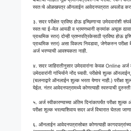
स्वतःचे ओळखपत्र ऑनलाईन आवेदनपत्रात अपलोड करावय
३. सदर परीक्षेत प्रविष्ठ होऊ इच्छिणाऱ्या उमेदवारांशी सं
स्वतःचा ई-मेल आयडी व भ्रमणध्वनी क्रमांक अचूक द्यावा
प्राथमिक स्तर) दोन्ही प्रश्नपत्रिकेसाठी प्रविष्ठ होऊ इच्
प्राथमिक स्तर) असा विकल्प निवडावा, जेणेकरुन परीक्षा ब
अर्ज भरण्याची आवश्यकता नाही.
४. सदर जाहिरातीनुसार उमेदवारांना केवळ Online अर्ज
उमेदवारांनी गांभिर्याने नोंद घ्यावी. परीक्षेचे शुल्क ऑनलाई
(चलनाद्वारे ऑनलाईन शुल्क भरता येणार नाही.) परीक्षा श
येईल. नंतर आवेदनपत्रामध्ये कोणत्याही स्वरुपाची दुरुस्त
५. अर्ज स्वीकारण्याच्या अंतिम दिनांकापर्यंत परीक्षा शुल
परीक्षा शुल्क भरल्याशिवाय सदर अर्ज विचारात घेतला जाणा
६. ऑनलाईन आवेदनपत्रासोबत कोणत्याही कागदपत्रांच्य