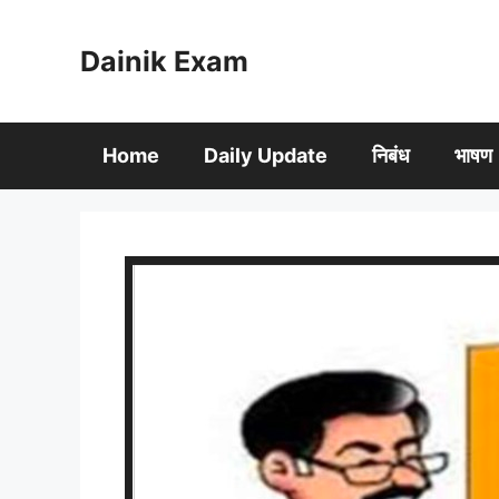
Skip
to
Dainik Exam
content
Home
Daily Update
निबंध
भाषण