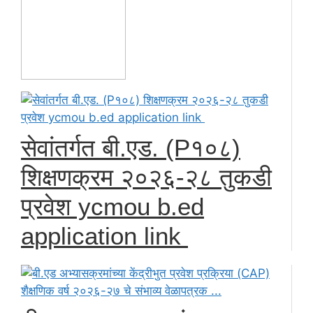
सेवांतर्गत बी.एड. (P१०८)
शिक्षणक्रम २०२६-२८ तुकडी
प्रवेश ycmou b.ed
application link