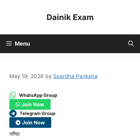
Skip
to
Dainik Exam
content
Menu
May 19, 2026
by
Spardha Pariksha
WhatsApp Group
Join Now
Telegram Group
Join Now
गणित