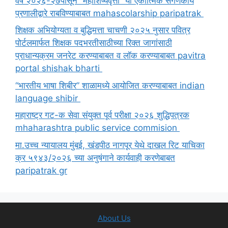
वर्ष २०२६-२७पासून “महाशिष्यवृत्ती” या एकात्मिक संगणकीय
प्रणालीद्वारे राबविण्याबाबत mahascolarship paripatrak
शिक्षक अभियोग्यता व बुद्धिमत्ता चाचणी २०२५ नुसार पवित्र
पोर्टलमार्फत शिक्षक पदभरतीसाठीच्या रिक्त जागांसाठी
प्राधान्यक्रम जनरेट करण्याबाबत व लॉक करण्याबाबत pavitra
portal shishak bharti
“भारतीय भाषा शिबीर” शाळामध्ये आयोजित करण्याबाबत indian
language shibir
महाराष्ट्र गट-क सेवा संयुक्त पूर्व परीक्षा २०२६ शुद्धिपत्रक
mhaharashtra public service commision
मा.उच्च न्यायालय मुंबई, खंडपीठ नागपूर येथे दाखल रिट याचिका
क्र ५९४३/२०२६ च्या अनुषंगाने कार्यवाही करणेबाबत
paripatrak gr
About Us