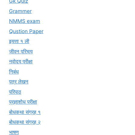
Gk Quiz
Grammer
NMMS exam
Qustion Paper
इयत्ता १ ली
जीवन परिचय
नवोदय परीक्षा
निबंध
पत्र लेखन
परिपाठ
प्रज्ञाशोध परीक्षा
बोधकथा संग्रह १
बोधकथा संग्रह २
भाषण