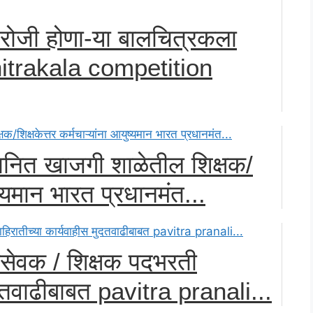
रोजी होणा-या बालचित्रकला
hitrakala competition
ानित खाजगी शाळेतील शिक्षक/
ुष्यमान भारत प्रधानमंत...
षकसेवक / शिक्षक पदभरती
ुदतवाढीबाबत pavitra pranali...