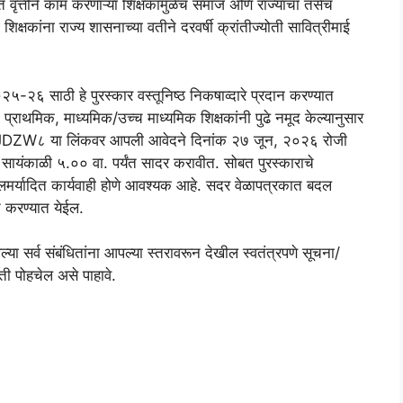
ित वृत्तीने काम करणाऱ्या शिक्षकांमुळेच समाज अणि राज्याचा तसेच
शिक्षकांना राज्य शासनाच्या वतीने दरवर्षी क्रांतीज्योती सावित्रीमाई
२०२५-२६ साठी हे पुरस्कार वस्तूनिष्ठ निकषाव्दारे प्रदान करण्यात
प्राथमिक, माध्यमिक/उच्च माध्यमिक शिक्षकांनी पुढे नमूद केल्यानुसार
ZW८ या लिंकवर आपली आवेदने दिनांक २७ जून, २०२६ रोजी
यंकाळी ५.०० वा. पर्यंत सादर करावीत. सोबत पुरस्काराचे
ालमर्यादित कार्यवाही होणे आवश्यक आहे. सदर वेळापत्रकात बदल
 करण्यात येईल.
या सर्व संबंधितांना आपल्या स्तरावरून देखील स्वतंत्रपणे सूचना/
िती पोहचेल असे पाहावे.