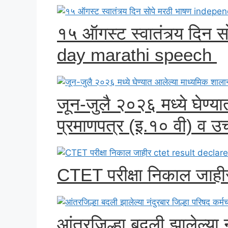
१५ ऑगस्ट स्वातंत्र्य दि
day marathi speech
जून-जुलै २०२६ मध्ये घेण्य
प्रमाणपत्र (इ.१० वी) व उच
CTET परीक्षा निकाल जाही
आंतरजिल्हा बदली झालेल्या नं