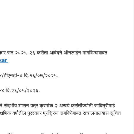
व पुरस्कार सन २०२५-२६ करीता आवेदने ऑनलाईन मागविण्याबाबत
skar
र.३४/टीएनटी-४ दि.१६/०७/२०२५.
टी-४ दि.२६/०५/२०२६.
ंदर्भीय शासन पत्र क्रमांक २ अन्वये क्रांतीज्योती सावित्रीमाई
्षणिक वर्षातील पुरस्कार प्रक्रिया राबविणेबाबत संचालनालयास सूचित