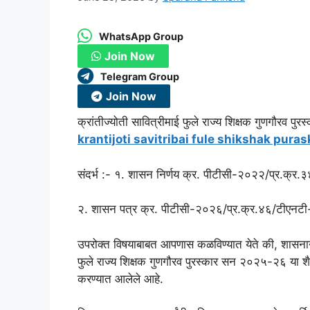
WhatsApp Group
Join Now
Telegram Group
Join Now
क्रांतीज्योती सावित्रीमाई फुले राज्य शिक्षक गुणगौर
krantijoti savitribai fule shikshak pura
संदर्भ :- १. शासन निर्णय क्र. पीटीसी-२०२२/प्र.क्
२. शासन पत्र क्र. पीटीसी-२०२६/प्र.क्र.४६/टीएन
उपरोक्त विषयाबाबत आपणास कळविण्यात येते की, शासनाने स
फुले राज्य शिक्षक गुणगौरव पुरस्कार सन २०२५-२६ या शैक
करण्यात आलेले आहे.