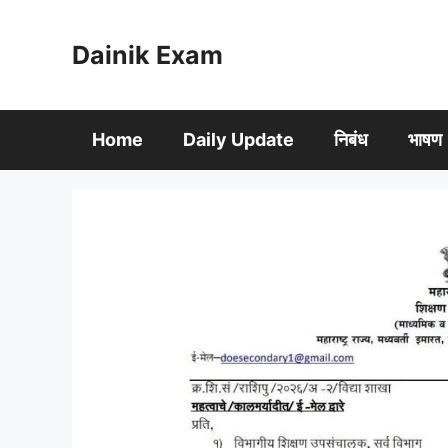
Skip
to
Dainik Exam
content
Home
Daily Update
निबंध
भाषण