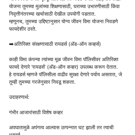
योजना तुमच्या मुलांच्या शिक्षणासाठी, घराच्या उभारणीसाठी किंवा
निवृत्तीनंतरच्या खर्चासाठी देखील उपयोगी पडतात.
म्हणूनच, तुमच्या उद्दिष्टानुसार योग्य जीवन विमा योजना निवडणे
फायदेशीर ठरते.
➡️अतिरिक्त संरक्षणासाठी रायडर्स (अ‍ॅड-ऑन कव्हर्स)
काही विमा कंपन्या त्यांच्या मूळ जीवन विमा पॉलिसीवर अतिरिक्त
फायदे देणारे ‘रायडर्स’ (अ‍ॅड-ऑन कव्हर) उपलब्ध करून देतात.
हे रायडर्स म्हणजे पॉलिसीला वाढीव सुरक्षा देणारे पर्याय असतात, जे
तुम्ही तुमच्या गरजेनुसार निवडू शकता.
उदाहरणार्थ:
गंभीर आजारांसाठी विशेष कव्हर
अपघातामुळे अपंगत्व आल्यास उत्पन्नात घट झाली तर त्याची