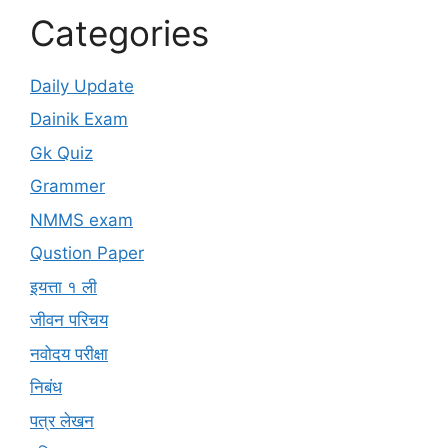
Categories
Daily Update
Dainik Exam
Gk Quiz
Grammer
NMMS exam
Qustion Paper
इयत्ता १ ली
जीवन परिचय
नवोदय परीक्षा
निबंध
पत्र लेखन