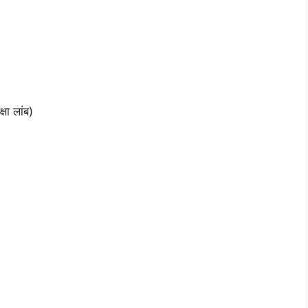
्षा लांब)