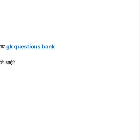
लब्ध
gk questions bank
णते आहे?