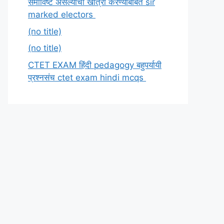
समाविष्ट असल्याची खात्री करण्याबाबत sir
marked electors
(no title)
(no title)
CTET EXAM हिंदी pedagogy बहुपर्यायी
प्रश्नसंच ctet exam hindi mcqs