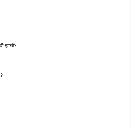
कधी झाली?
े?