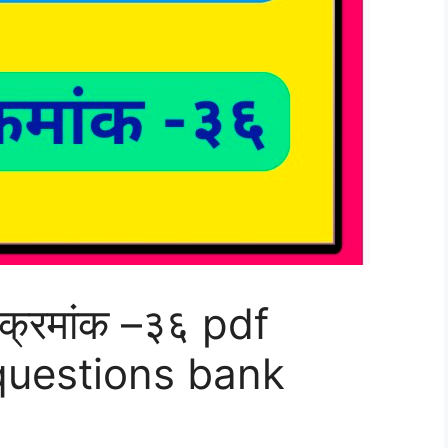
ंच क्रमांक –३६ pdf
k questions bank