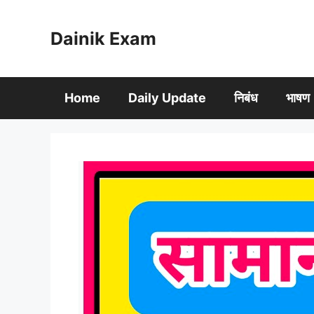
Skip
to
Dainik Exam
content
Home
Daily Update
निबंध
भाषण