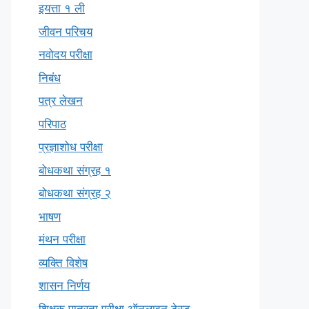
इयत्ता १ ली
जीवन परिचय
नवोदय परीक्षा
निबंध
पत्र लेखन
परिपाठ
प्रज्ञाशोध परीक्षा
बोधकथा संग्रह १
बोधकथा संग्रह २
भाषण
मंथन परीक्षा
व्यक्ति विशेष
शासन निर्णय
शिक्षक पात्रता परीक्षा ऑनलाइन टेस्ट