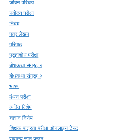
जीवन परिचय
नवोदय परीक्षा
निबंध
पत्र लेखन
परिपाठ
प्रज्ञाशोध परीक्षा
बोधकथा संग्रह १
बोधकथा संग्रह २
भाषण
मंथन परीक्षा
व्यक्ति विशेष
शासन निर्णय
शिक्षक पात्रता परीक्षा ऑनलाइन टेस्ट
सामान्य ज्ञान प्रश्न