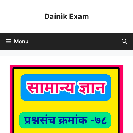
Skip
to
Dainik Exam
content
Menu