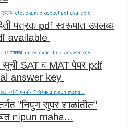
 पत्रक pdf स्वरूपात उपलब्ध
f available
र सूची SAT व MAT पेपर pdf
nal answer key
तर्गत "निपुण सुपर शाळांतील"
घेणेबाबत nipun maha...