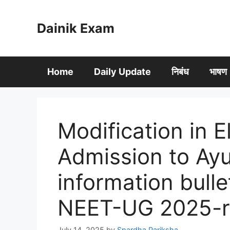
Skip
to
Dainik Exam
content
Home
Daily Update
निबंध
भाषण
Modification in Eli
Admission to Ay
information bulle
NEET-UG 2025-
July 14, 2025
by
Spardha Pariksha