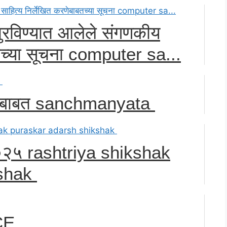
 पुरविण्यात आलेले संगणकीय
बतच्या सूचना computer sa...
६ बाबत sanchmanyata
र २०२५ rashtriya shikshak
kshak
CE