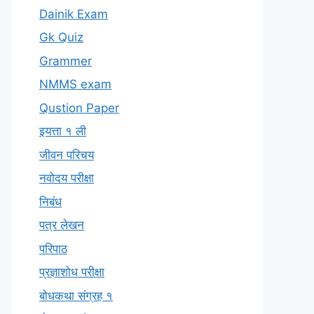
Dainik Exam
Gk Quiz
Grammer
NMMS exam
Qustion Paper
इयत्ता १ ली
जीवन परिचय
नवोदय परीक्षा
निबंध
पत्र लेखन
परिपाठ
प्रज्ञाशोध परीक्षा
बोधकथा संग्रह १