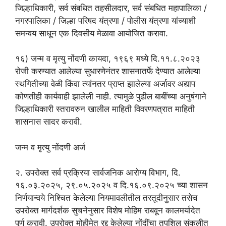
जिल्हाधिकारी, सर्व संबधित तहसीलदार, सर्व संबधित महापालिका /
नगरपालिका / जिल्हा परिषद यंत्रणा / पोलीस यंत्रणा यांच्याशी
समन्वय साधून एक दिवसीय मेळावा आयोजित करावा.
१६) जन्म व मृत्यु नोंदणी कायदा, १९६९ मध्ये दि.११.८.२०२३
रोजी करण्यात आलेल्या सुधारणेनंतर शासनातर्फे देण्यात आलेल्या
स्थगितीच्या वेळी किंवा त्यांनतर प्राप्त झालेल्या अर्जावर अद्याप
कोणतीही कार्यवाही झालेली नाही. त्यामुळे पुढील बाबींच्या अनुषंगाने
जिल्हाधिकारी स्तरावरुन खालील माहिती विवरणपत्रात माहिती
शासनास सादर करावी.
जन्म व मृत्यु नोंदणी अर्ज
२. उपरोक्त सर्व प्रक्रिया सार्वजनिक आरोग्य विभाग, दि.
१६.०३.२०२५, २९.०५.२०२५ व दि.१६.०९.२०२५ च्या शासन
निर्णयान्वये निश्चित केलेल्या नियमावलीतील तरतूदीनुसार तसेच
उपरोक्त मार्गदर्शक सुचनेनुसार विशेष मोहिम राबवून कालमर्यादेत
पूर्ण करावी. उपरोक्त मोहीमेत रद्द केलेल्या नोंदींचा तपशिल संकलीत