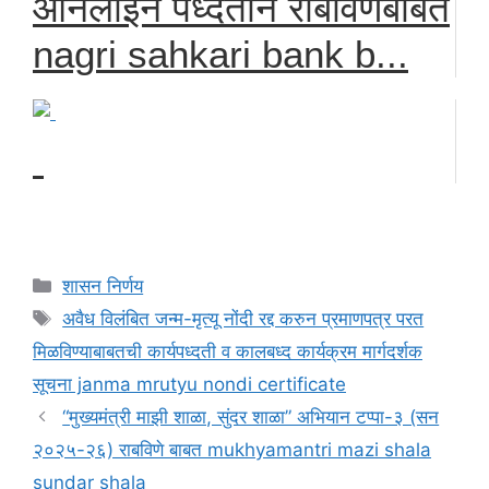
ऑनलाईन पध्दतीने राबविणेबाबत
nagri sahkari bank b...
Categories
शासन निर्णय
Tags
अवैध विलंबित जन्म-मृत्यू नोंदी रद्द करुन प्रमाणपत्र परत
मिळविण्याबाबतची कार्यपध्दती व कालबध्द कार्यक्रम मार्गदर्शक
सूचना janma mrutyu nondi certificate
“मुख्यमंत्री माझी शाळा, सुंदर शाळा” अभियान टप्पा-३ (सन
२०२५-२६) राबविणे बाबत mukhyamantri mazi shala
sundar shala