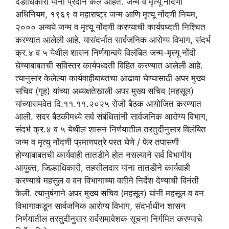
दंडाधिकारी यांना प्रदान केले आहेत. जन्म व मृत्यू नोंदणी
अधिनियम, १९६९ व महाराष्ट्र जन्म आणि मृत्यू नोंदणी नियम,
२००० अन्वये जन्म व मृत्यू नोंदणी करण्याची कार्यपध्दती निश्चित
करण्यात आलेली आहे. यासंदर्भात सार्वजनिक आरोग्य विभाग, संदर्भ
क्र.४ व ५ येथील शासन निर्णयान्वये विलंबित जन्म-मृत्यू नोंदी
घेण्याबाबतची सविस्तर कार्यपध्दती विहित करण्यात आलेली आहे.
त्यानुसार केलेल्या कार्यवाहीबाबतचा आढावा घेण्यासाठी अपर मुख्य
सचिव (गृह) यांच्या अध्यक्षतेखाली अपर मुख्य सचिव (महसूल)
यांच्यासमवेत दि.११.११.२०२५ रोजी बैठक आयोजित करण्यात
आली. सदर बैठकीमध्ये सर्व संबंधितांनी सार्वजनिक आरोग्य विभाग,
संदर्भ क्र.४ व ५ येथील शासन निर्णयातील तरतुदीनुसार विलंबित
जन्म व मृत्यु नोंदणी प्रमाणपत्रे परत घेणे / फेर तपासणी
होण्याबाबतची कार्यवाही तातडीने होत नसल्याने सर्व विभागीय
आयुक्त, जिल्हाधिकारी, तहसीलदार यांना तातडीने कार्यवाही
करण्याचे महसुल व वन विभागाच्या वतीने निर्देश देण्याची विनंती
केली. त्यानुषंगाने अपर मुख्य सचिव (महसूल) यांनी महसूल व वन
विभागाकडून सार्वजनिक आरोग्य विभाग, संदर्भाधीन शासन
निर्णयातील तरतुदीनुसार सर्वसमावेशक सूचना निर्गमित करण्याचे