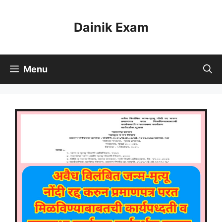
Skip
to
Dainik Exam
content
Menu