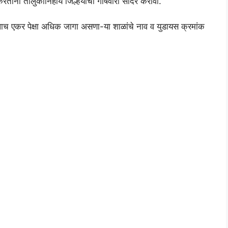
ताना तालुकानिहाय जिल्हयांचा गोषवारा सादर करावा.
्या पाच एकर पेक्षा अधिक जागा असणा-या शाळांचे नाव व युडायस क्रमांक