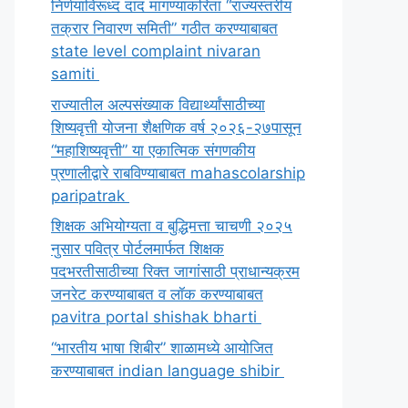
निर्णयाविरूध्द दाद मागण्याकरिता “राज्यस्तरीय
तक्रार निवारण समिती” गठीत करण्याबाबत
state level complaint nivaran
samiti
राज्यातील अल्पसंख्याक विद्यार्थ्यांसाठीच्या
शिष्यवृत्ती योजना शैक्षणिक वर्ष २०२६-२७पासून
“महाशिष्यवृत्ती” या एकात्मिक संगणकीय
प्रणालीद्वारे राबविण्याबाबत mahascolarship
paripatrak
शिक्षक अभियोग्यता व बुद्धिमत्ता चाचणी २०२५
नुसार पवित्र पोर्टलमार्फत शिक्षक
पदभरतीसाठीच्या रिक्त जागांसाठी प्राधान्यक्रम
जनरेट करण्याबाबत व लॉक करण्याबाबत
pavitra portal shishak bharti
“भारतीय भाषा शिबीर” शाळामध्ये आयोजित
करण्याबाबत indian language shibir