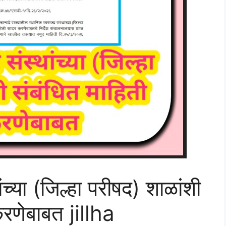
ंच्या (जिल्हा परीषद) शाळांशी
करणेबाबत jillha