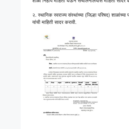
शाळा निहाय माहिती घेऊन संचालनालयास माहिती सादर कर
२. स्थानिक स्वराज्य संस्थांच्या (जिल्हा परिषद) शाळांच
यांची माहिती सादर करावी.