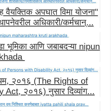
ुह वैयक्तिक अपघात विमा योजना"
नेवरील अधिकारी/कर्मचान्...
डा भूमिका आणि जबाबदऱ्या nipun
akhada
िनियम, २०१६ (The Rights of
Act, २०१६) नुसार दिव्यांग...