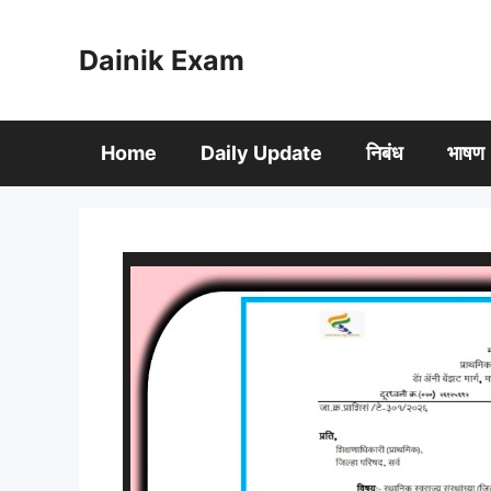
Skip
to
Dainik Exam
content
Home
Daily Update
निबंध
भाषण