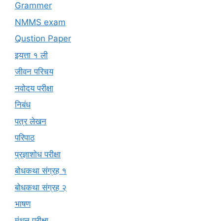
Grammer
NMMS exam
Qustion Paper
इयत्ता १ ली
जीवन परिचय
नवोदय परीक्षा
निबंध
पत्र लेखन
परिपाठ
प्रज्ञाशोध परीक्षा
बोधकथा संग्रह १
बोधकथा संग्रह २
भाषण
मंथन परीक्षा