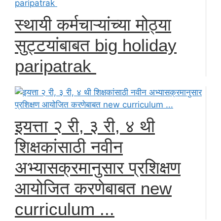
स्थायी कर्मचाऱ्यांच्या मोठ्या
सुट्टयांबाबत big holiday
paripatrak
इयत्ता २ री, ३ री, ४ थी
शिक्षकांसाठी नवीन
अभ्यासक्रमानुसार प्रशिक्षण
आयोजित करणेबाबत new
curriculum ...