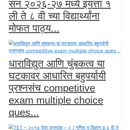
सन २०२६-२७ मध्ये इयत्ता १
ली ते ८ वी च्या विद्यार्थ्यांना
मोफत पाठ्य...
धाराविद्युत आणि चुंबकत्व या
घटकावर आधारित बहुपर्यायी
प्रश्नसंच competitive
exam multiple choice
ques...