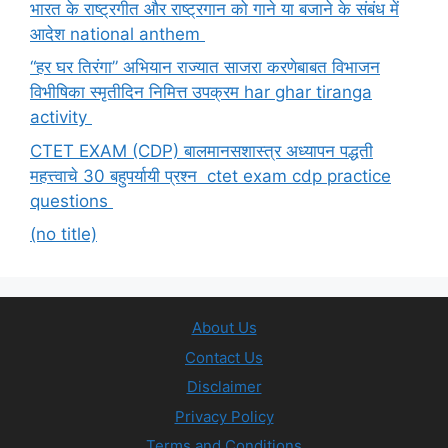
भारत के राष्ट्रगीत और राष्ट्रगान को गाने या बजाने के संबंध में
आदेश national anthem
“हर घर तिरंगा” अभियान राज्यात साजरा करणेबाबत विभाजन
विभीषिका स्मृतीदिन निमित्त उपक्रम har ghar tiranga
activity
CTET EXAM (CDP) बालमानसशास्त्र अध्यापन पद्धती
महत्त्वाचे 30 बहुपर्यायी प्रश्न ctet exam cdp practice
questions
(no title)
About Us
Contact Us
Disclaimer
Privacy Policy
Terms and Conditions