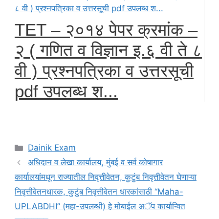
TET – २०१४ पेपर क्रमांक –
२ ( गणित व विज्ञान इ.६ वी ते ८
वी ) प्रश्नपत्रिका व उत्तरसूची
pdf उपलब्ध श...
Categories
Dainik Exam
अधिदान व लेखा कार्यालय, मुंबई व सर्व कोषागार
कार्यालयांमधून राज्यातील निवृत्तीवेतन, कुटुंब निवृत्तीवेतन घेणाऱ्या
निवृत्तीवेतनधारक, कुटुंब निवृत्तीवेतन धारकांसाठी “Maha-
UPLABDHI” (महा-उपलब्धी) हे मोबाईल अॅप कार्यान्वित