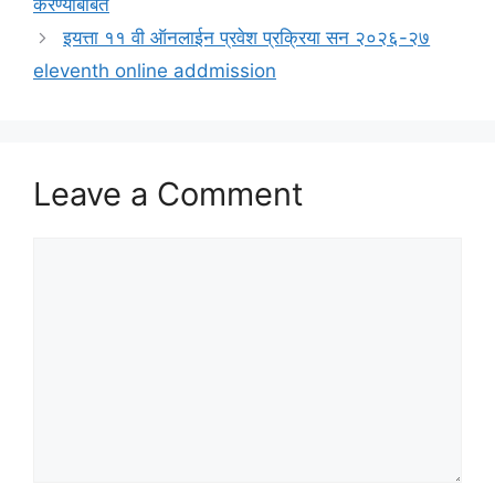
करण्याबाबत
इयत्ता ११ वी ऑनलाईन प्रवेश प्रक्रिया सन २०२६-२७
eleventh online addmission
Leave a Comment
Comment