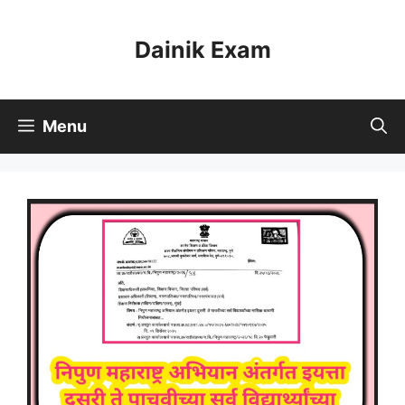
Skip
to
Dainik Exam
content
Menu