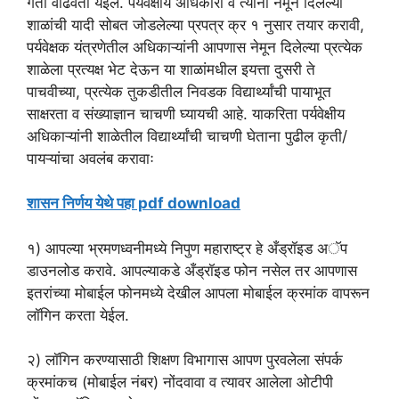
गती वाढवता येईल. पर्यवेक्षीय अधिकारी व त्यांना नेमून दिलेल्या
शाळांची यादी सोबत जोडलेल्या प्रपत्र क्र १ नुसार तयार करावी,
पर्यवेक्षक यंत्रणेतील अधिकाऱ्यांनी आपणास नेमून दिलेल्या प्रत्येक
शाळेला प्रत्यक्ष भेट देऊन या शाळांमधील इयत्ता दुसरी ते
पाचवीच्या, प्रत्येक तुकडीतील निवडक विद्यार्थ्यांची पायाभूत
साक्षरता व संख्याज्ञान चाचणी घ्यायची आहे. याकरिता पर्यवेक्षीय
अधिकाऱ्यांनी शाळेतील विद्यार्थ्यांची चाचणी घेताना पुढील कृती/
पायऱ्यांचा अवलंब करावाः
शासन निर्णय येथे पहा pdf download
१) आपल्या भ्रमणध्वनीमध्ये निपुण महाराष्ट्र हे अँड्रॉइड अॅप
डाउनलोड करावे. आपल्याकडे अँड्रॉइड फोन नसेल तर आपणास
इतरांच्या मोबाईल फोनमध्ये देखील आपला मोबाईल क्रमांक वापरून
लॉगिन करता येईल.
२) लॉगिन करण्यासाठी शिक्षण विभागास आपण पुरवलेला संपर्क
क्रमांकच (मोबाईल नंबर) नोंदवावा व त्यावर आलेला ओटीपी