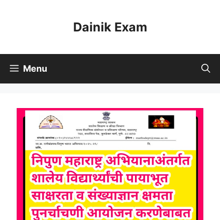
Skip
to
Dainik Exam
content
Menu