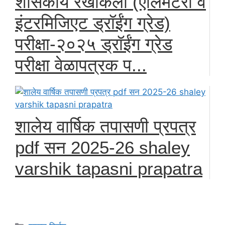
शासकीय रेखाकला (एलिमेंटरी व
इंटरमिजिएट ड्रॉईंग ग्रेड)
परीक्षा-२०२५ ड्रॉईंग ग्रेड
परीक्षा वेळापत्रक प...
शालेय वार्षिक तपासणी प्रपत्र
pdf सन 2025-26 shaley
varshik tapasni prapatra
Categories