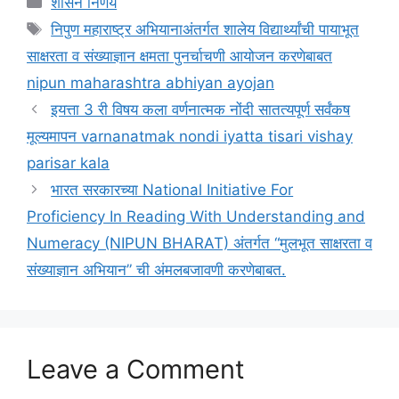
शासन निर्णय
Tags
निपुण महाराष्ट्र अभियानाअंतर्गत शालेय विद्यार्थ्यांची पायाभूत
साक्षरता व संख्याज्ञान क्षमता पुनर्चाचणी आयोजन करणेबाबत
nipun maharashtra abhiyan ayojan
इयत्ता 3 री विषय कला वर्णनात्मक नोंदी सातत्यपूर्ण सर्वंकष
मूल्यमापन varnanatmak nondi iyatta tisari vishay
parisar kala
भारत सरकारच्या National Initiative For
Proficiency In Reading With Understanding and
Numeracy (NIPUN BHARAT) अंतर्गत “मुलभूत साक्षरता व
संख्याज्ञान अभियान” ची अंमलबजावणी करणेबाबत.
Leave a Comment