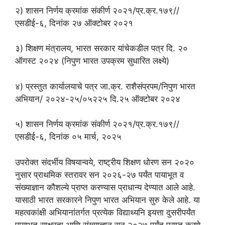
२) शासन निर्णय क्रमांक संकीर्ण २०२१/प्र.क्र.१७९//
एसडीई-६, दिनांक २७ ऑक्टोबर २०२१
३) शिक्षण मंत्रालय, भारत सरकार यांचेकडील पत्र दि. २०
ऑगस्ट २०२४ (निपुण भारत उपक्रम सुधारित लक्ष्ये)
४) प्रस्तुत कार्यालयाचे पत्र जा.क्र. राशैसंप्रपम/निपुण भारत
अभियान/ २०२४-२५/०५२२५ दि.२५ ऑक्टोबर २०२४
५) शासन निर्णय क्रमांक संकीर्ण २०२१/प्र.क्र.१७९//
एसडीई-६, दिनांक ०५ मार्च, २०२५
उपरोक्त संदर्भीय विषयान्वये, राष्ट्रीय शिक्षण धोरण सन २०२०
नुसार प्राथमिक स्तरावर सन २०२६-२७ पर्यंत पायाभूत व
संख्याज्ञान कौशल्ये प्राप्त करण्यास प्राधान्य देण्यात आले आहे.
यासाठी भारत सरकारने निपुण भारत अभियान सुरु केले आहे. या
महत्वकांक्षी अभियानांतर्गत प्रत्येक विद्याथ्यनि इयत्ता दुसरीपर्यंत
पायाभूत साक्षरता आणि संख्याज्ञान सन २०२७ पर्यंत प्राप्त करणे