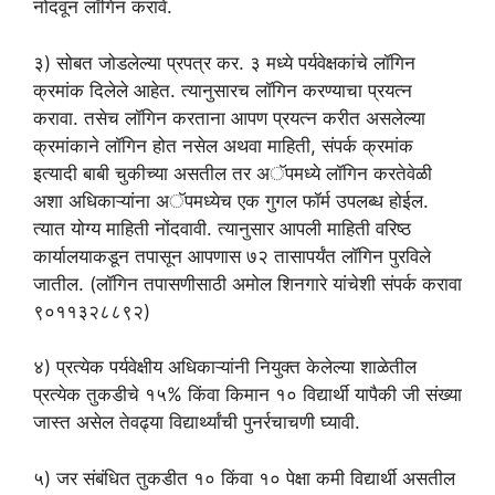
नोंदवून लॉगिन करावे.
३) सोबत जोडलेल्या प्रपत्र कर. ३ मध्ये पर्यवेक्षकांचे लॉगिन
क्रमांक दिलेले आहेत. त्यानुसारच लॉगिन करण्याचा प्रयत्न
करावा. तसेच लॉगिन करताना आपण प्रयत्न करीत असलेल्या
क्रमांकाने लॉगिन होत नसेल अथवा माहिती, संपर्क क्रमांक
इत्यादी बाबी चुकीच्या असतील तर अॅपमध्ये लॉगिन करतेवेळी
अशा अधिकाऱ्यांना अॅपमध्येच एक गुगल फॉर्म उपलब्ध होईल.
त्यात योग्य माहिती नोंदवावी. त्यानुसार आपली माहिती वरिष्ठ
कार्यालयाकडून तपासून आपणास ७२ तासापर्यंत लॉगिन पुरविले
जातील. (लॉगिन तपासणीसाठी अमोल शिनगारे यांचेशी संपर्क करावा
९०११३२८८९२)
४) प्रत्येक पर्यवेक्षीय अधिकाऱ्यांनी नियुक्त केलेल्या शाळेतील
प्रत्येक तुकडीचे १५% किंवा किमान १० विद्यार्थी यापैकी जी संख्या
जास्त असेल तेवढ्या विद्यार्थ्यांची पुनर्रचाचणी घ्यावी.
५) जर संबंधित तुकडीत १० किंवा १० पेक्षा कमी विद्यार्थी असतील