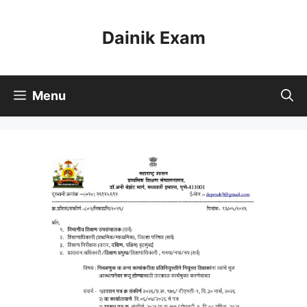
Skip
to
Dainik Exam
content
Menu