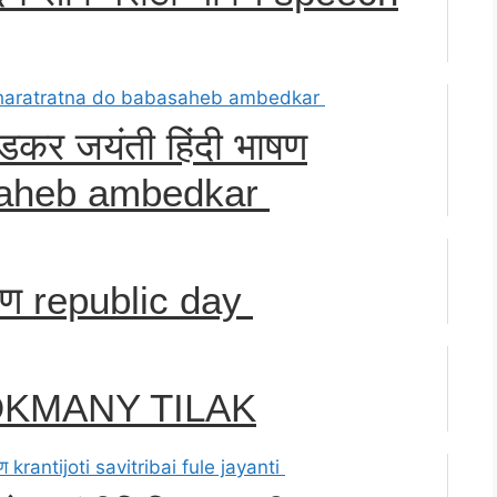
ेडकर जयंती हिंदी भाषण
saheb ambedkar
ाषण republic day
LOKMANY TILAK