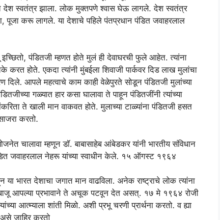
श स्वतंत्र झाला. लोक मुक्तपणे श्वास घेऊ लागले. देश स्वतंत्र
ना, पूजा करू लागले. या देशाचे पहिले पंतप्रधान पंडित जवाहरलाल
इच्छितो, पंडितजी म्हणत होते मुलं ही देवाघरची फुले आहेत. त्यांना
े करत होते. एकदा त्यांनी मुंबईला शिवाजी पार्कवर दिड लाख मुलांचा
्रण दिले. आपले महत्वाचे काम काही वेळेपुरते सोडून पंडितजी मुलांच्या
डितजीच्या गळ्यात हार कसा घालावा ते पाहून पंडितजींनी त्यांच्या
ंकरिता ते खाली मान वाकवत होते. मुलाच्या टाळ्यांना पंडितजी हसत
 साजरा करतो.
योजनेत चालावा म्हणून डॉ. बाबासाहेब आंबेडकर यांनी भारतीय संविधान
ंडित जवाहरलाल नेहरू यांच्या स्वाधीन केले. १५ ऑगस्ट १९६४
हून या भारत देशाचा जगात मान वाढविला. अनेक राष्ट्राचे लोक त्यांना
ाजू आपल्या प्रभावाने ते अचूक पटवून देत असत्. १७ मे १९६४ रोजी
च्या आत्म्याला शांती मिळो. अशी प्रभू चरणी प्रार्थना करतो. व ह्या
े. असे जाहिर करतो