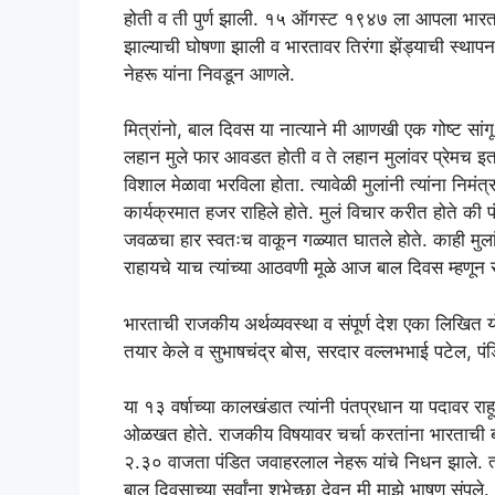
होती व ती पुर्ण झाली. १५ ऑगस्ट १९४७ ला आपला भारत दे
झाल्याची घोषणा झाली व भारतावर तिरंगा झेंड्याची स्थाप
नेहरू यांना निवडून आणले.
मित्रांनो, बाल दिवस या नात्याने मी आणखी एक गोष्ट सांगू 
लहान मुले फार आवडत होती व ते लहान मुलांवर प्रेमच इतक
विशाल मेळावा भरविला होता. त्यावेळी मुलांनी त्यांना निमंत
कार्यक्रमात हजर राहिले होते. मुलं विचार करीत होते की पं
जवळचा हार स्वतःच वाकून गळ्यात घातले होते. काही मुला
राहायचे याच त्यांच्या आठवणी मूळे आज बाल दिवस म्हणून
भारताची राजकीय अर्थव्यवस्था व संपूर्ण देश एका लिखित 
तयार केले व सुभाषचंद्र बोस, सरदार वल्लभभाई पटेल, प
या १३ वर्षाच्या कालखंडात त्यांनी पंतप्रधान या पदावर रा
ओळखत होते. राजकीय विषयावर चर्चा करतांना भारताची ब
२.३० वाजता पंडित जवाहरलाल नेहरू यांचे निधन झाले. त्यां
बाल दिवसाच्या सर्वांना शुभेच्छा देवून मी माझे भाषण संपल