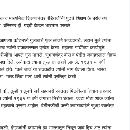
 माध्यमिक शिक्षणानंतर पंडितजींनी पुढचे शिक्षण के ब्रीजच्या
ी. बॅरिस्टर ही. पदवी घेऊन भारतात परतले.
आपल्या कोटमध्ये गुलाबाचे फूल लावणे आवडायचे. लहान मुले त्यांना
ांनी राजकारणात प्रवेश केला. महात्मा गांधींच्या कार्यामुळे
 गांधीजींना आपले गुरू मानले. सुभाषचंद्र बोस व पंडीत जवाहरलाल नेहरू
लक्ष दिले. अनेकदा त्यांना तुरूंगात राहावे लागले. १९३१ या वर्षी
न आले होते. ‘चले जाव’ या चळवळीत त्यांनी भाग घेतला होता. भारत
ता. ‘मारू किंवा मरू’ अशी त्यांनी प्रतिज्ञा केली.
हणाले की, तुम्ही व तुमचे सर्व सहकारी स्वतंत्र मिळविल्या शिवाय राहणार
गून त्यांनी १९३१ या वर्षी जगाचा निरोप घेतला. एवढा मोठा शोक त्यांना
त्वाचे प्रसंग आहोत. पंडीतजींची पत्नी कमलाबाईने सुध्दा स्वतंत्र
. इंग्रजांनी कायमचे ह्या भारतातून निघून जावे हिच अट त्यांना