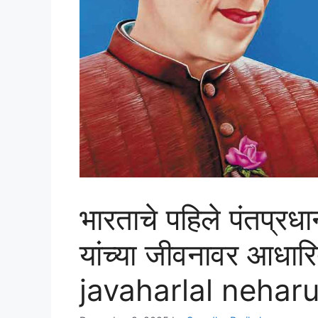
भारताचे पहिले पंतप्रध
यांच्या जीवनावर आधा
javaharlal nehar