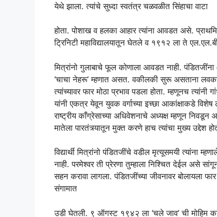
येथे झाला. त्यांचे सुध्दा स्वतंत्र चळवळीत सिंहाचा वाटा
होता. पोशाख व हलका आहार त्यांना आवडत असे. प्राथमिक व
ट्रिनिटी महाविद्यालयातून घेतले व १९१२ ला ते एल.एल.ब
मित्रांनो गुलाबाचे फूल कोणाला आवडत नाही. पंडितजींना 
‘चाचा नेहरू’ म्हणात असत. वकीलकी सुरू असताना लवकरच त्य
त्यांच्यावर फार मोठा प्रभाव पडला होता. म्हणूनच त्यांनी
यांनी एकत्र येवून युवक वर्गाच्या इच्छा आकांक्षाकडे विशेष 
राष्ट्रीय काँग्रेसाच्या अधिवेशनाचे अध्यक्ष म्हणून निवडू
मातेला पारतंत्र्यातून मुक्त करणे हाच त्यांचा मुख्य उद्देश हो
विद्यार्थी मित्रांनो पंडितजींचे वडील मृत्यूसमयी त्यांना म्
नाही. परमेश्वर ती प्रेरणा तुम्हाला निश्चित देईल असे सां
सहन करावा लागला. पंडितजींच्या जीवनावर बोलायला फार मह
संगामात
उडी घेतली. ९ ऑगस्ट १९४२ ला ‘चले जाव’ ची मोहिम काढली