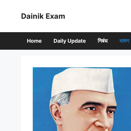
Skip
to
Dainik Exam
content
Home
Daily Update
निबंध
भाषण