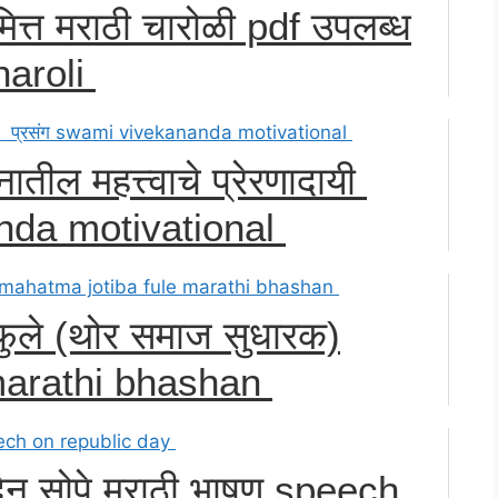
त्त मराठी चारोळी pdf उपलब्ध
haroli
नातील महत्त्वाचे प्रेरणादायी
anda motivational
बा फुले (थोर समाज सुधारक)
marathi bhashan
दिन सोपे मराठी भाषण speech