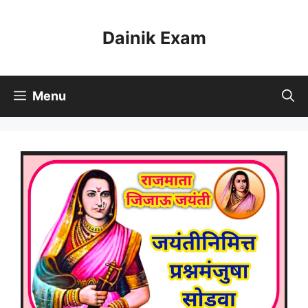
Skip
to
Dainik Exam
content
Menu