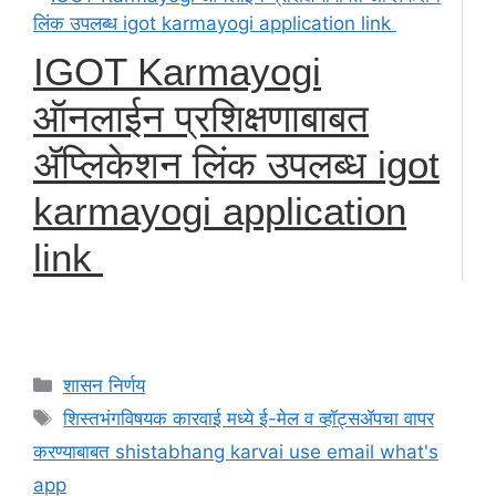
IGOT Karmayogi
ऑनलाईन प्रशिक्षणाबाबत
ॲप्लिकेशन लिंक उपलब्ध igot
karmayogi application
link
Categories
शासन निर्णय
Tags
शिस्तभंगविषयक कारवाई मध्ये ई-मेल व व्हॉट्सॲपचा वापर
करण्याबाबत shistabhang karvai use email what's
app