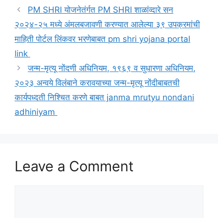
PM SHRI योजनेतंर्गत PM SHRI शाळांव्दारे सन
२०२४-२५ मध्ये अंमलबजावणी करण्यात आलेल्या ३९ उपक्रमांची
माहिती पोर्टल लिंकवर भरणेबाबत pm shri yojana portal
link
जन्म-मृत्यू नोंदणी अधिनियम, १९६९ व सुधारणा अधिनियम,
२०२३ अन्वये विलंबाने करावयाच्या जन्म-मृत्यू नोंदीबाबतची
कार्यपध्दती निश्चित करणे बाबत janma mrutyu nondani
adhiniyam
Leave a Comment
Comment