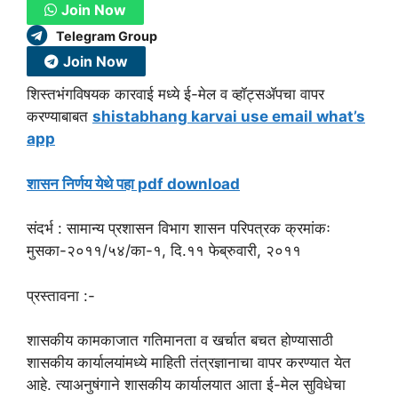
Join Now
Telegram Group
Join Now
शिस्तभंगविषयक कारवाई मध्ये ई-मेल व व्हॉट्सॲपचा वापर
करण्याबाबत
shistabhang karvai use email what’s
app
शासन निर्णय येथे पहा pdf download
संदर्भ : सामान्य प्रशासन विभाग शासन परिपत्रक क्रमांकः
मुसका-२०११/५४/का-१, दि.११ फेब्रुवारी, २०११
प्रस्तावना :-
शासकीय कामकाजात गतिमानता व खर्चात बचत होण्यासाठी
शासकीय कार्यालयांमध्ये माहिती तंत्रज्ञानाचा वापर करण्यात येत
आहे. त्याअनुषंगाने शासकीय कार्यालयात आता ई-मेल सुविधेचा