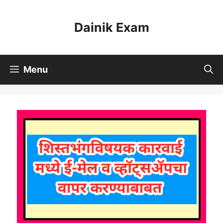
Skip
to
Dainik Exam
content
Menu