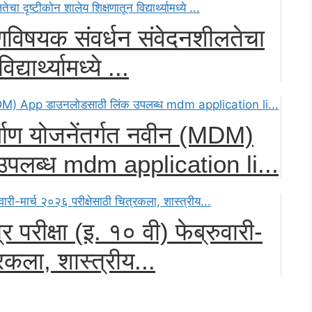
रणविषयक संवर्धन संवेदनशीलतेचा
्यार्थ्यामध्ये ...
र्माण योजनेंतर्गत नवीन (MDM)
पलब्ध mdm application li...
 परीक्षा (इ. १० वी) फेब्रुवारी-
रकला, शास्त्रीय...