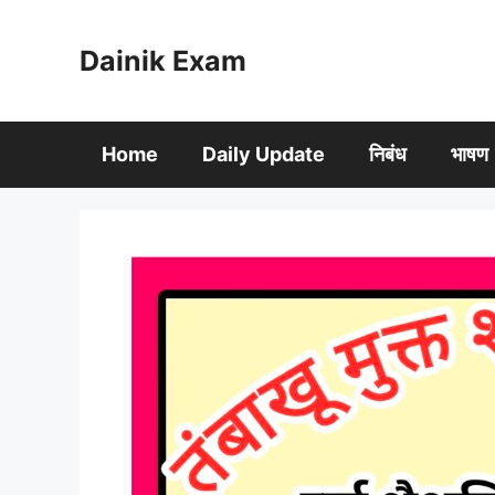
Skip
to
Dainik Exam
content
Home
Daily Update
निबंध
भाषण