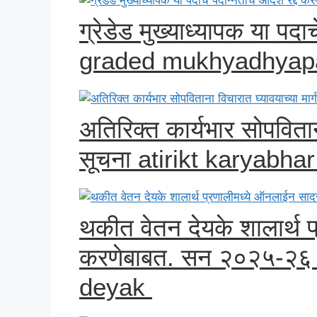
ग्रेडेड मुख्याध्यापक या पदा
graded mukhyadhyap
अतिरिक्त कार्यभार सोपविताना
सूचना atirikt karyabha
थकीत वेतन देयके शालार्थ 
करणेबाबत. सन २०२५-२६ 
deyak