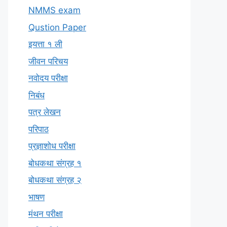
NMMS exam
Qustion Paper
इयत्ता १ ली
जीवन परिचय
नवोदय परीक्षा
निबंध
पत्र लेखन
परिपाठ
प्रज्ञाशोध परीक्षा
बोधकथा संग्रह १
बोधकथा संग्रह २
भाषण
मंथन परीक्षा