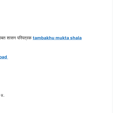
्याबाबत शासन परिपत्रक
tambakhu mukta shala
nload
-४.