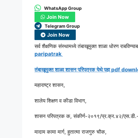
WhatsApp Group
Join Now
Telegram Group
Join Now
सर्व शैक्षणिक संस्थामध्ये तंबाखूमुक्त शाळा धोरण राबविण
paripatrak
तंबाखूमुक्त शाळा शासन परिपत्रक येथे पहा pdf dow
महाराष्ट्र शासन,
शालेय शिक्षण व कीडा विभाग,
शासन परिपत्रक क, संकीर्ण-२०१९/प्र.क्र.४२/एस.डी.
मादाम कामा मार्ग, हुतात्मा राजगुरु चौक,