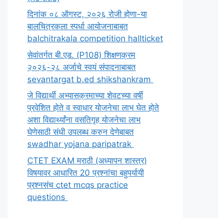
दिनांक ०८ ऑगस्ट, २०२६ रोजी होणा-या
बालचित्रकला स्पर्धा आयोजनाबाबत
balchitrakala competition hallticket
सेवांतर्गत बी.एड. (P108) शिक्षणक्रम
२०२६-२८ अर्जाचे स्वयं संपादनाबाबत
sevantargat b.ed shikshankram
जे विद्यार्थी अभ्यासक्रमाच्या शेवटच्या वर्षी
प्रवेशित होते व स्वाधार योजनेचा लाभ घेत होते
अशा विद्यार्थ्यांना वसतिगृह योजनेचा लाभ
घेणेसाठी संधी उपलब्ध करुन देणेबाबत
swadhar yojana paripatrak
CTET EXAM मराठी (अध्यापन शास्त्र)
विषयावर आधारित 20 प्रश्नांचा बहुपर्यायी
प्रश्नसंच ctet mcqs practice
questions