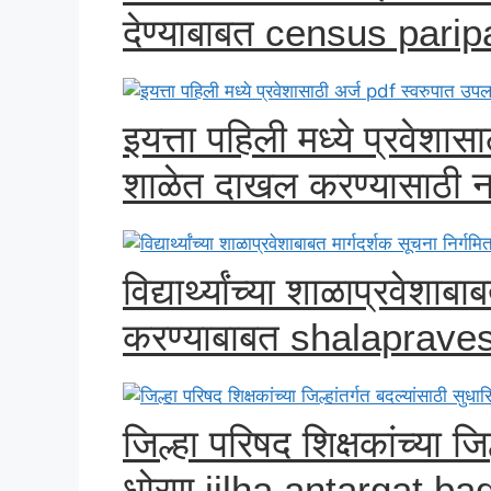
देण्याबाबत census pari
इयत्ता पहिली मध्ये प्रवेशास
शाळेत दाखल करण्यासाठी नम
विद्यार्थ्यांच्या शाळाप्रवेशाब
करण्याबाबत shalaprave
जिल्हा परिषद शिक्षकांच्या जि
धोरण jilha antargat bad