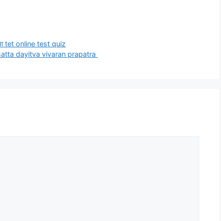
ा tet online test quiz
लब्ध matta dayitva vivaran prapatra