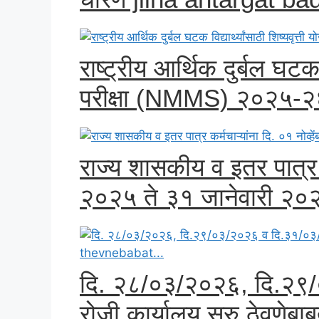
राष्ट्रीय आर्थिक दुर्बल घटक व
परीक्षा (NMMS) २०२५-२६ 
राज्य शासकीय व इतर पात्र कर
२०२५ ते ३१ जानेवारी २०२
दि. २८/०३/२०२६, दि.२९
रोजी कार्यालय सुरु ठेवणे