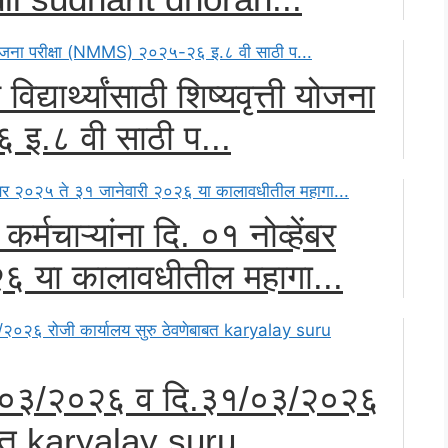
िद्यार्थ्यांसाठी शिष्यवृत्ती योजना
इ.८ वी साठी प...
्मचाऱ्यांना दि. ०१ नोव्हेंबर
६ या कालावधीतील महागा...
/०३/२०२६ व दि.३१/०३/२०२६
बाबत karyalay suru