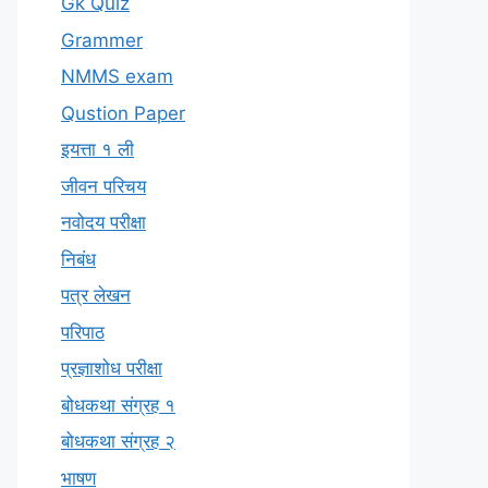
Gk Quiz
Grammer
NMMS exam
Qustion Paper
इयत्ता १ ली
जीवन परिचय
नवोदय परीक्षा
निबंध
पत्र लेखन
परिपाठ
प्रज्ञाशोध परीक्षा
बोधकथा संग्रह १
बोधकथा संग्रह २
भाषण