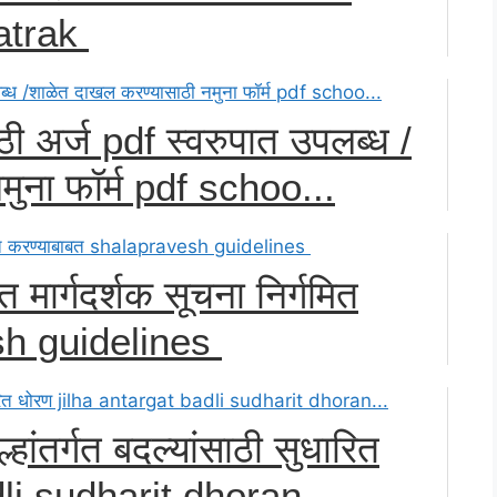
patrak
ाठी अर्ज pdf स्वरुपात उपलब्ध /
ुना फॉर्म pdf schoo...
ाबत मार्गदर्शक सूचना निर्गमित
sh guidelines
ल्हांतर्गत बदल्यांसाठी सुधारित
li sudharit dhoran...