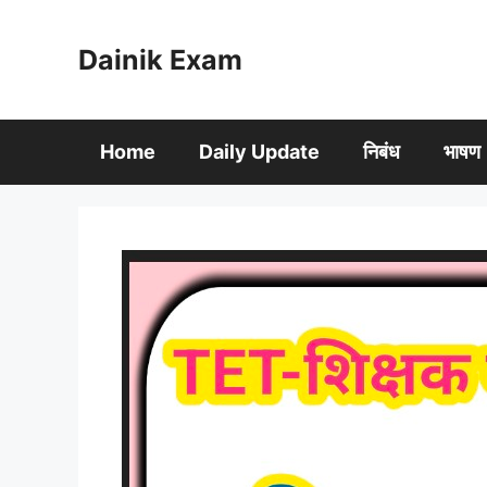
Skip
to
Dainik Exam
content
Home
Daily Update
निबंध
भाषण