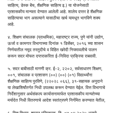
साहित्य, डेस्क बेंच, शैक्षणिक साहित्य इ.) या योजनेसाठी
प्रशासकीय मान्यता देण्यात आलेली आहे. शालेय दप्तर हे शैक्षणिक
साहित्याचा भाग असल्याने यासाठीचा खर्च यामधून भागविणे शक्य
आहे.
४. शिक्षण संचालक (प्राथमिक), महाराष्ट्र राज्य, पुणे यांनी उद्योग,
ऊर्जा व कामगार विभागाच्या दिनांक १ डिसेंबर, २०१६ च्या शासन
निर्णयातील नमूद तरतुदीचे व विहित खरेदी नियमावलीचे पालन
करून सदर मोफत दप्तराकरिता ई-निविदा प्रक्रिया राबवावी.
५. सदर बाबीसाठी मागणी क्र. ई-२, २२०२, सर्वसाधारण शिक्षण,
००१, संचालक व प्रशासन (००) (००) (०१) विद्यार्थ्यांना
शैक्षणिक साहित्य पुरविणे, (२२०२८ ०६६), ३१-सहायक अनुदाने
या लेखाशिर्षांतर्गत निधी उपलब्ध करून देण्यात येईल. वित्त विभागाचे
निर्देशानुसार अर्थसंकल्प कार्यासनामार्फत प्रशासकीय मान्यतेच्या
मर्यादेत निधी वितरणाचे आदेश स्वतंत्रपणे निर्गमित करण्यात येतील,
६. वित्त विभाग, शासन परिपत्रक, दि. ०७.०४.२०२५ अन्वये