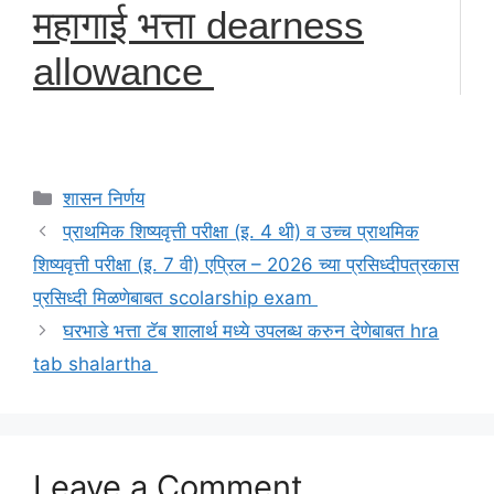
महागाई भत्ता dearness
allowance
Categories
शासन निर्णय
प्राथमिक शिष्यवृत्ती परीक्षा (इ. 4 थी) व उच्च प्राथमिक
शिष्यवृत्ती परीक्षा (इ. 7 वी) एप्रिल – 2026 च्या प्रसिध्दीपत्रकास
प्रसिध्दी मिळणेबाबत scolarship exam
घरभाडे भत्ता टॅब शालार्थ मध्ये उपलब्ध करुन देणेबाबत hra
tab shalartha
Leave a Comment