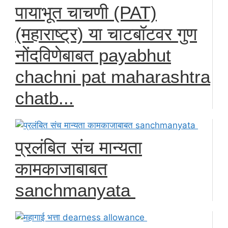
पायाभूत चाचणी (PAT)
(महाराष्ट्र) या चाटबॉटवर गुण
नोंदविणेबाबत payabhut
chachni pat maharashtra
chatb...
प्रलंबित संच मान्यता
कामकाजाबाबत
sanchmanyata