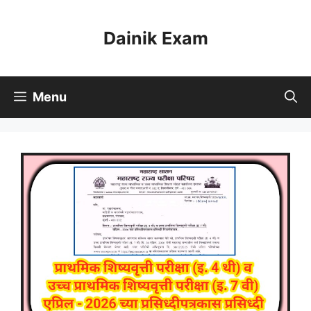
Skip
to
Dainik Exam
content
Menu