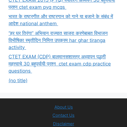
प्रश्न ctet exam pyq mcqs
भारत के राष्ट्रगीत और राष्ट्रगान को गाने या बजाने के संबंध में
आदेश national anthem
“हर घर तिरंगा” अभियान राज्यात साजरा करणेबाबत विभाजन
विभीषिका स्मृतीदिन निमित्त उपक्रम har ghar tiranga
activity
CTET EXAM (CDP) बालमानसशास्त्र अध्यापन पद्धती
महत्त्वाचे 30 बहुपर्यायी प्रश्न ctet exam cdp practice
questions
(no title)
About Us
Contact Us
Disclaimer