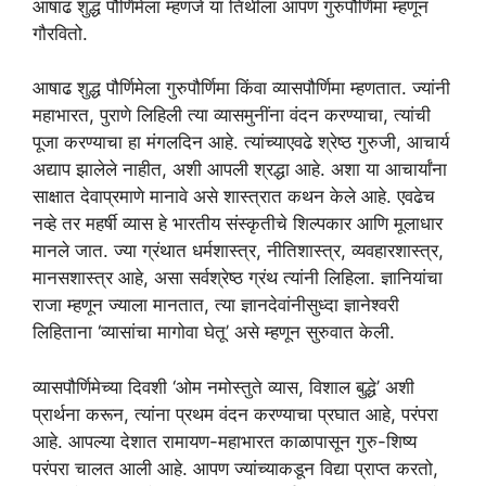
आषाढ शुद्ध पौर्णिमेला म्हणजे या तिथीला आपण गुरुपौर्णिमा म्हणून
गौरवितो.
आषाढ शुद्ध पौर्णिमेला गुरुपौर्णिमा किंवा व्यासपौर्णिमा म्हणतात. ज्यांनी
महाभारत, पुराणे लिहिली त्या व्यासमुनींना वंदन करण्याचा, त्यांची
पूजा करण्याचा हा मंगलदिन आहे. त्यांच्याएवढे श्रेष्ठ गुरुजी, आचार्य
अद्याप झालेले नाहीत, अशी आपली श्रद्धा आहे. अशा या आचार्यांना
साक्षात देवाप्रमाणे मानावे असे शास्त्रात कथन केले आहे. एवढेच
नव्हे तर महर्षी व्यास हे भारतीय संस्कृतीचे शिल्पकार आणि मूलाधार
मानले जात. ज्या ग्रंथात धर्मशास्त्र, नीतिशास्त्र, व्यवहारशास्त्र,
मानसशास्त्र आहे, असा सर्वश्रेष्ठ ग्रंथ त्यांनी लिहिला. ज्ञानियांचा
राजा म्हणून ज्याला मानतात, त्या ज्ञानदेवांनीसुध्दा ज्ञानेश्वरी
लिहिताना ‘व्यासांचा मागोवा घेतू’ असे म्हणून सुरुवात केली.
व्यासपौर्णिमेच्या दिवशी ‘ओम नमोस्तुते व्यास, विशाल बुद्धे’ अशी
प्रार्थना करून, त्यांना प्रथम वंदन करण्याचा प्रघात आहे, परंपरा
आहे. आपल्या देशात रामायण-महाभारत काळापासून गुरु-शिष्य
परंपरा चालत आली आहे. आपण ज्यांच्याकडून विद्या प्राप्त करतो,