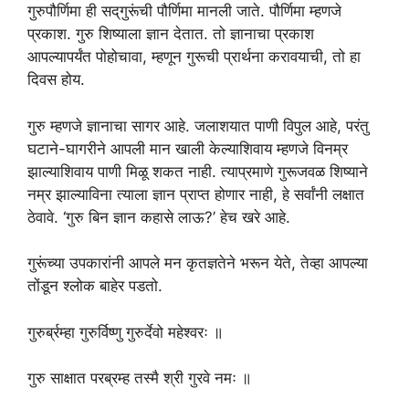
गुरुपौर्णिमा ही सद्‌गुरूंची पौर्णिमा मानली जाते. पौर्णिमा म्हणजे
प्रकाश. गुरु शिष्याला ज्ञान देतात. तो ज्ञानाचा प्रकाश
आपल्यापर्यंत पोहोचावा, म्हणून गुरूची प्रार्थना करावयाची, तो हा
दिवस होय.
गुरु म्हणजे ज्ञानाचा सागर आहे. जलाशयात पाणी विपुल आहे, परंतु
घटाने-घागरीने आपली मान खाली केल्याशिवाय म्हणजे विनम्र
झाल्याशिवाय पाणी मिळू शकत नाही. त्याप्रमाणे गुरूजवळ शिष्याने
नम्र झाल्याविना त्याला ज्ञान प्राप्त होणार नाही, हे सर्वांनी लक्षात
ठेवावे. ‘गुरु बिन ज्ञान कहासे लाऊ?’ हेच खरे आहे.
गुरूंच्या उपकारांनी आपले मन कृतज्ञतेने भरून येते, तेव्हा आपल्या
तोंडून श्लोक बाहेर पडतो.
गुरुर्ब्रम्हा गुरुर्विष्णु गुरुर्देवो महेश्वरः ॥
गुरु साक्षात परब्रम्ह तस्मै श्री गुरवे नमः ॥