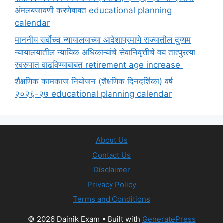
अंमलबजावणी करणेबाबत educational planning
calendar
माननीय सर्वोच्च न्यायालयाच्या आदेशाप्रमाणे राज्यातील दुय्यम
न्यायालयातील न्यायिक अधिकाऱ्यांचे सेवानिवृत्तीचे वय तात्पुरत्या
स्वरुपात वाढविण्याबाबत retirement age increase
शैक्षणिक कामकाज नियोजन (शैक्षणिक दिनदर्शिका) वर्ष
२०२६-२७ educational planning calendar
About Us
Contact Us
Disclaimer
Privacy Policy
Terms and Conditions
© 2026 Dainik Exam
• Built with
GeneratePress