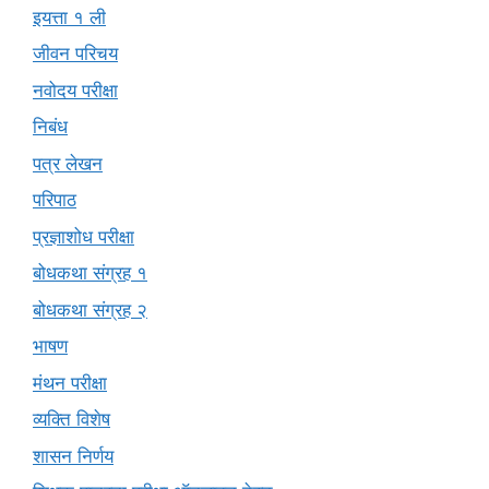
इयत्ता १ ली
जीवन परिचय
नवोदय परीक्षा
निबंध
पत्र लेखन
परिपाठ
प्रज्ञाशोध परीक्षा
बोधकथा संग्रह १
बोधकथा संग्रह २
भाषण
मंथन परीक्षा
व्यक्ति विशेष
शासन निर्णय