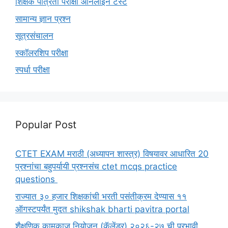
शिक्षक पात्रता परीक्षा ऑनलाइन टेस्ट
सामान्य ज्ञान प्रश्न
सूत्रसंचालन
स्कॉलरशिप परीक्षा
स्पर्धा परीक्षा
Popular Post
CTET EXAM मराठी (अध्यापन शास्त्र) विषयावर आधारित 20
प्रश्नांचा बहुपर्यायी प्रश्नसंच ctet mcqs practice
questions
राज्यात ३० हजार शिक्षकांची भरती पसंतीक्रम देण्यास ११
ऑगस्टपर्यंत मुदत shikshak bharti pavitra portal
शैक्षणिक कामकाज नियोजन (कॅलेंडर) २०२६-२७ ची प्रभावी