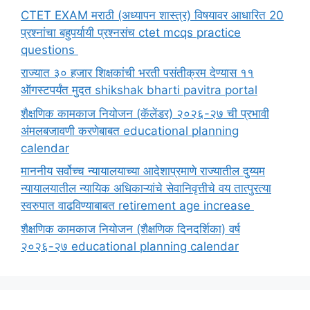
CTET EXAM मराठी (अध्यापन शास्त्र) विषयावर आधारित 20
प्रश्नांचा बहुपर्यायी प्रश्नसंच ctet mcqs practice
questions
राज्यात ३० हजार शिक्षकांची भरती पसंतीक्रम देण्यास ११
ऑगस्टपर्यंत मुदत shikshak bharti pavitra portal
शैक्षणिक कामकाज नियोजन (कॅलेंडर) २०२६-२७ ची प्रभावी
अंमलबजावणी करणेबाबत educational planning
calendar
माननीय सर्वोच्च न्यायालयाच्या आदेशाप्रमाणे राज्यातील दुय्यम
न्यायालयातील न्यायिक अधिकाऱ्यांचे सेवानिवृत्तीचे वय तात्पुरत्या
स्वरुपात वाढविण्याबाबत retirement age increase
शैक्षणिक कामकाज नियोजन (शैक्षणिक दिनदर्शिका) वर्ष
२०२६-२७ educational planning calendar