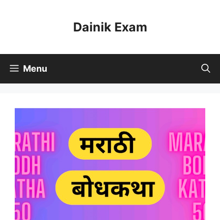
Skip
to
Dainik Exam
content
Menu