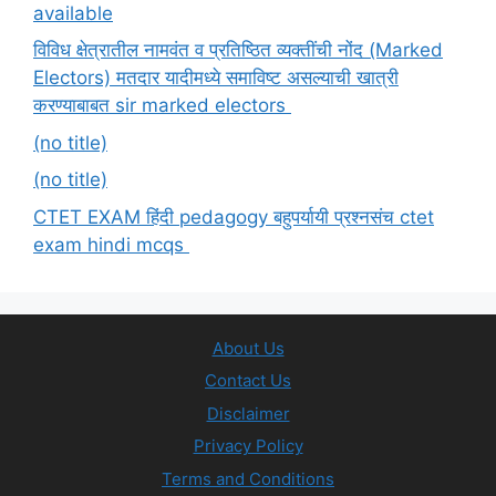
available
विविध क्षेत्रातील नामवंत व प्रतिष्ठित व्यक्तींची नोंद (Marked
Electors) मतदार यादीमध्ये समाविष्ट असल्याची खात्री
करण्याबाबत sir marked electors
(no title)
(no title)
CTET EXAM हिंदी pedagogy बहुपर्यायी प्रश्नसंच ctet
exam hindi mcqs
About Us
Contact Us
Disclaimer
Privacy Policy
Terms and Conditions