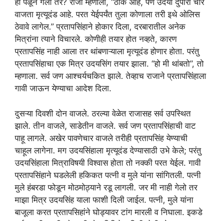
हा पळून गेला तर? राजा म्हणाला, “ठीक आहे, पण उदया दुपारी चार
वाजता मृत्यूदंड आहे. परत येईपर्यंत तुला कोणाला तरी इथे ओलिस
ठेवावे लागेल.” प्रतापसिंहाने होकार दिला, दरबारातील अनेक
मित्रांना त्याने विचारले. कोणीही तयार होत नव्हते, कारण
प्रतापसिंह नाही आला तर थांबणाऱ्याला मृत्यूदंड होणार होता. परंतु
प्रतापसिंहाचा एक मित्र उदयसिंग तयार झाला. “हो मी थांबतो”, तो
म्हणाला. सर्व जण आश्चर्यचकित झाले. तेव्हाच राजाने प्रतापसिंहाला
गावी जाऊन येण्याचा आदेश दिला.
दुसऱ्या दिवशी दोन वाजले. ठरल्या वेळेत राजासह सर्व उपस्थित
झाले. तीन वाजले, साडेतीन वाजले. सर्व जण प्रतापसिंहाची वाट
पाहू लागले. अखेर पावणेचार वाजले तरीही प्रतापसिंह येण्याची
चाहूल लागेना. मग उदयसिंहाला मृत्यूदंड देण्यासाठी उभे केले; परंतु
उदयसिंहाला मित्राविषयी विश्वास होता तो नक्की परत येईल. गावी
प्रतापसिंहाने घडलेली हकिकत पत्नी व मुले यांना सांगितली. पत्नी
मुले हंबरडा फोडून मोठमोठ्याने रडू लागली. जर मी नाही गेलो तर
माझा मित्र उदयसिंह याला फाशी दिली जाईल. पत्नी, मुले यांना
बाजूला करत प्रतापसिहांने घोड्यावर टांग मारली व निघाला. इकडे