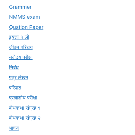
Grammer
NMMS exam
Qustion Paper
इयत्ता १ ली
जीवन परिचय
नवोदय परीक्षा
निबंध
पत्र लेखन
परिपाठ
प्रज्ञाशोध परीक्षा
बोधकथा संग्रह १
बोधकथा संग्रह २
भाषण