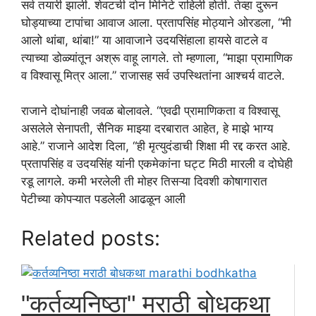
सर्व तयारी झाली. शेवटची दोन मिनिटे राहिली होती. तेव्हा दुरून
घोड्याच्या टापांचा आवाज आला. प्रतापसिंह मोठ्याने ओरडला, “मी
आलो थांबा, थांबा!” या आवाजाने उदयसिंहाला हायसे वाटले व
त्याच्या डोळ्यांतून अश्रू वाहू लागले. तो म्हणाला, “माझा प्रामाणिक
व विश्वासू मित्र आला.” राजासह सर्व उपस्थितांना आश्चर्य वाटले.
राजाने दोघांनाही जवळ बोलावले. “एवढी प्रामाणिकता व विश्वासू
असलेले सेनापती, सैनिक माझ्या दरबारात आहेत, हे माझे भाग्य
आहे.” राजाने आदेश दिला, “ही मृत्युदंडाची शिक्षा मी रद्द करत आहे.
प्रतापसिंह व उदयसिंह यांनी एकमेकांना घट्ट मिठी मारली व दोघेही
रडू लागले. कमी भरलेली ती मोहर तिसऱ्या दिवशी कोषागारात
पेटीच्या कोपऱ्यात पडलेली आढळून आली
Related posts:
"कर्तव्यनिष्ठा" मराठी बोधकथा