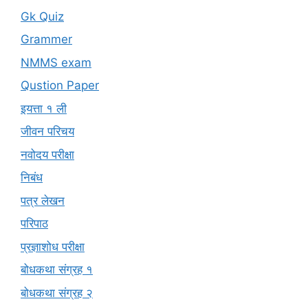
Gk Quiz
Grammer
NMMS exam
Qustion Paper
इयत्ता १ ली
जीवन परिचय
नवोदय परीक्षा
निबंध
पत्र लेखन
परिपाठ
प्रज्ञाशोध परीक्षा
बोधकथा संग्रह १
बोधकथा संग्रह २