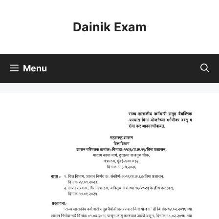
Skip
to
Dainik Exam
content
Menu