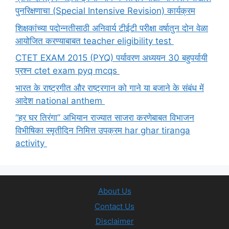
पुनरिक्षणाचा (Special Intensive Revision) कार्यक्रम
शिक्षकांच्या पदोन्नतीसाठी अनिवार्य टीईटी परीक्षा वर्षातुन दोन वेळा
आयोजित करण्याबाबत teacher eligibility test
CTET EXAM 2015 (PYQ) पर्यावरण अध्ययन 30 बहुपर्यायी
प्रश्न ctet exam pyq mcqs
भारत के राष्ट्रगीत और राष्ट्रगान को गाने या बजाने के संबंध में
आदेश national anthem
“हर घर तिरंगा” अभियान राज्यात साजरा करणेबाबत विभाजन
विभीषिका स्मृतीदिन निमित्त उपक्रम har ghar tiranga
activity
About Us
Contact Us
Disclaimer