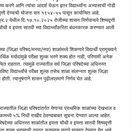
य्य करणे आणि त्यांचा आदर्श घेऊन इतर विद्यार्थ्यांना अभ्यासाची गोडी
्यवृत्ती देण्याची योजना सन १९५४-५५ पासून कार्यान्वित आहे.
न क्र.२ येथील दि.१७.१०.२०२५ रोजीच्या शासन निर्णयान्वये शिष्यवृत्ती
ता चौथी व इयत्ता सातवी च्या विद्यार्थ्यांकरिता बंधनकारक करण्यात आली
ा (जिल्हा परिषद/मनपा/नपा) शाळांमध्ये शिकणारे विद्यार्थी प्रामुख्याने
आर्थिक मर्यादांमुळे परीक्षा शुल्क भरणे शक्य होत नाही, परिणामी अनेक
न वंचित राहतात. त्यामुळे राज्यातील सर्व जिल्हा परिषदेच्या अधिनस्त
विष्ट विद्यार्थ्यांचे परीक्षा शुल्क तसेच शाळा संलग्नता शुल्क जिल्हा
होती. त्यानुषंगाने शासन पुढीलप्रमाणे निर्णय घेत आहे.
राज्यातील जिल्हा परिषदांतर्गत येणाऱ्या प्राथमिक शाळांच्या देखभाल व
रकामध्ये ५% निधी राखीव ठेवण्याबाबत सूचना देण्यात आल्या आहेत.
देच्या अधिनस्त शाळांतील इयत्ता चौथी व इयत्ता सातवी शिष्यवृत्ती
लग्नता शुल्क भरण्याची तरतूद करण्यास याद्वारे मान्यता देण्यात येत आहे.