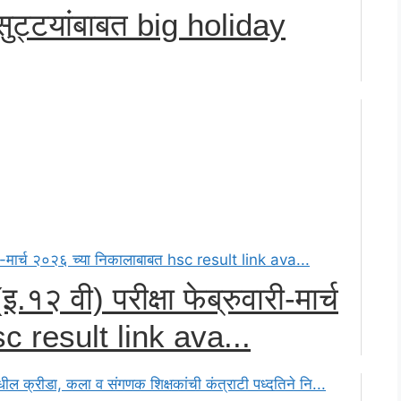
या सुट्टयांबाबत big holiday
.१२ वी) परीक्षा फेब्रुवारी-मार्च
c result link ava...