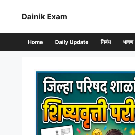
Skip
to
Dainik Exam
content
Home
Daily Update
निबंध
भाषण