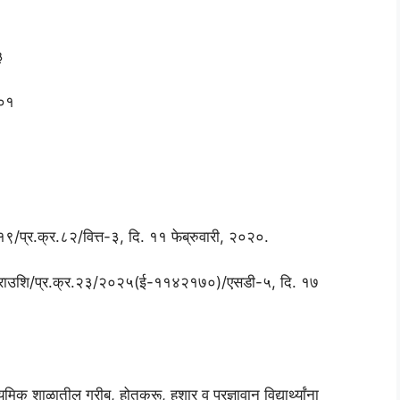
३
००१
९/प्र.क्र.८२/वित्त-३, दि. ११ फेब्रुवारी, २०२०.
र. प्राउशि/प्र.क्र.२३/२०२५(ई-११४२१७०)/एसडी-५, दि. १७
क शाळातील गरीब, होतकरू, हुशार व प्रज्ञावान विद्यार्थ्यांना