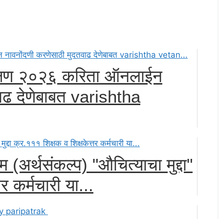
शिक्षण २०२६ करिता ऑनलाईन
ाढ देणेबाबत varishtha
 (अर्थसंकल्प) "औचित्याचा मुद्दा"
र कर्मचारी या...