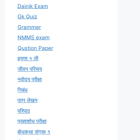
Dainik Exam
Gk Quiz
Grammer
NMMS exam
Qustion Paper
इयत्ता १ ली
जीवन परिचय
नवोदय परीक्षा
निबंध
पत्र लेखन
परिपाठ
प्रज्ञाशोध परीक्षा
बोधकथा संग्रह १