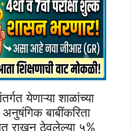
तर्गत येणाऱ्या शाळांच्या
 अनुषंगिक बाबींकरिता
ात राखून ठेवलेल्या ५%