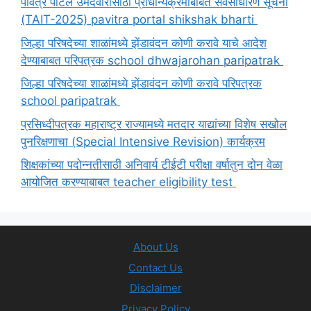
पवित्र पोर्टल उमेदवारांसाठी प्राधान्यक्रमाबाबत सर्वसाधारण सूचना
(TAIT-2025) pavitra portal shikshak bharti
जिल्हा परिषदेच्या शाळांमध्ये झेंडावंदन कोणी करावे याचे आदेश
देण्याबाबत परिपत्रक school dhwajarohan paripatrak
जिल्हा परिषदेच्या शाळांमध्ये झेंडावंदन कोणी करावे परिपत्रक
school paripatrak
प्रसिध्दीपत्रक महाराष्ट्र राज्यामध्ये मतदार याद्यांच्या विशेष सखोल
पुनरिक्षणाचा (Special Intensive Revision) कार्यक्रम
शिक्षकांच्या पदोन्नतीसाठी अनिवार्य टीईटी परीक्षा वर्षातुन दोन वेळा
आयोजित करण्याबाबत teacher eligibility test
About Us
Contact Us
Disclaimer
Privacy Policy