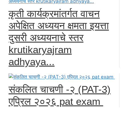
कृती कार्यक्रमांतर्गत वाचन
अपेक्षित अध्ययन क्षमता इयत्ता
दुसरी अध्ययनाचे स्तर
krutikaryajram
adhyaya...
संकलित चाचणी -२ (PAT-3)
एप्रिल २०२६ pat exam