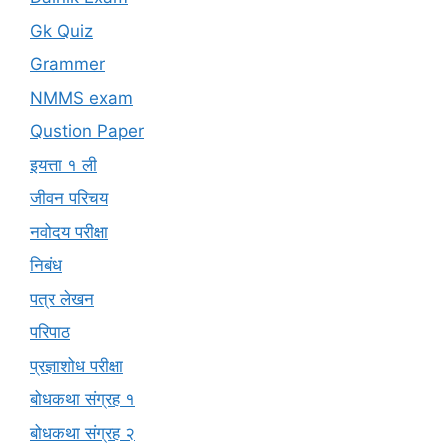
Gk Quiz
Grammer
NMMS exam
Qustion Paper
इयत्ता १ ली
जीवन परिचय
नवोदय परीक्षा
निबंध
पत्र लेखन
परिपाठ
प्रज्ञाशोध परीक्षा
बोधकथा संग्रह १
बोधकथा संग्रह २