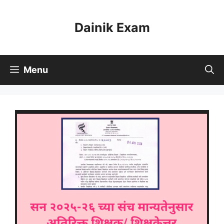
Skip
to
Dainik Exam
content
Menu