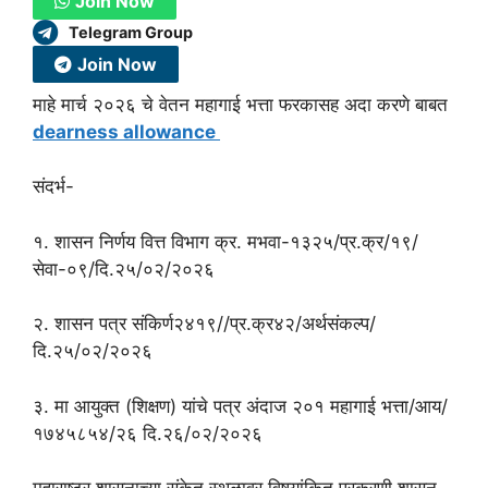
Join Now
Telegram Group
Join Now
माहे मार्च २०२६ चे वेतन महागाई भत्ता फरकासह अदा करणे बाबत
dearness allowance
संदर्भ-
१. शासन निर्णय वित्त विभाग क्र. मभवा-१३२५/प्र.क्र/१९/
सेवा-०९/दि.२५/०२/२०२६
२. शासन पत्र संकिर्ण२४१९//प्र.क्र४२/अर्थसंकल्प/
दि.२५/०२/२०२६
३. मा आयुक्त (शिक्षण) यांचे पत्र अंदाज २०१ महागाई भत्ता/आय/
१७४५८५४/२६ दि.२६/०२/२०२६