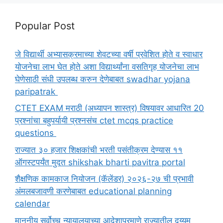
Popular Post
जे विद्यार्थी अभ्यासक्रमाच्या शेवटच्या वर्षी प्रवेशित होते व स्वाधार
योजनेचा लाभ घेत होते अशा विद्यार्थ्यांना वसतिगृह योजनेचा लाभ
घेणेसाठी संधी उपलब्ध करुन देणेबाबत swadhar yojana
paripatrak
CTET EXAM मराठी (अध्यापन शास्त्र) विषयावर आधारित 20
प्रश्नांचा बहुपर्यायी प्रश्नसंच ctet mcqs practice
questions
राज्यात ३० हजार शिक्षकांची भरती पसंतीक्रम देण्यास ११
ऑगस्टपर्यंत मुदत shikshak bharti pavitra portal
शैक्षणिक कामकाज नियोजन (कॅलेंडर) २०२६-२७ ची प्रभावी
अंमलबजावणी करणेबाबत educational planning
calendar
माननीय सर्वोच्च न्यायालयाच्या आदेशाप्रमाणे राज्यातील दुय्यम