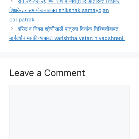
सन २०२५-२६ च्या संच मान्यतेनुसार अतिरिक्त शिक्षक/
शिक्षकेत्तर समायोजनाबाबत shikshak samayojan
paripatrak
वरिष्ठ व निवड श्रेणीसाठी पात्रता दिनांक निश्चितीबाबत
मार्गदर्शन मागविण्याबाबत varishtha vetan nivadshreni
Leave a Comment
Comment