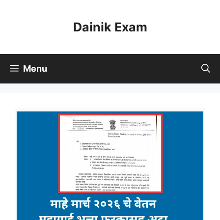
Skip
to
Dainik Exam
content
Menu