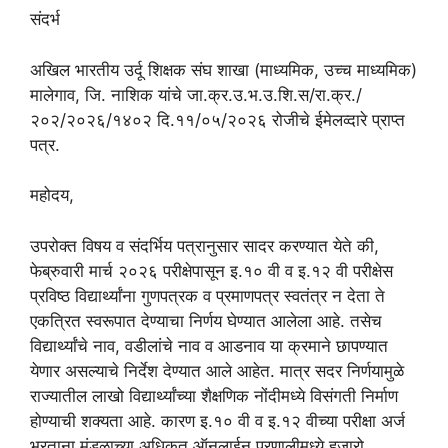
संदर्भ
अखिल भारतीय उर्दू शिक्षक संघ शाखा (माध्यमिक, उच्च माध्यमिक)
मालेगाव, जि. नाशिक यांचे जा.क्र.उ.भ.उ.शि.स/रा.क्र./
२०२/२०२६/१४०२ दि.११/०५/२०२६ रोजीचे ईमेलव्दारे प्राप्त
पत्र.
महोदय,
उपरोक्त विषय व संदर्भिय पत्रानुसार सादर करण्यात येते की,
फेब्रुवारी मार्च २०२६ परीक्षेपासून इ.१० वी व इ.१२ वी परीक्षेस
प्रविष्ठ विद्यार्थ्यांना गुणपत्रक व प्रमाणपत्र स्वतंत्र न देता ते
एकत्रित स्वरूपात देण्याचा निर्णय घेण्यात आलेला आहे. तसेच
विद्यार्थ्यांचे नाव, वडीलांचे नाव व आडनाव या क्रमाने छापण्यात
येणार असल्याचे निर्देश देण्यात आले आहेत. मात्र सदर निर्णयामुळे
राज्यातील लाखो विद्यार्थ्यांच्या शैक्षणिक नोंदीमध्ये विसंगती निर्माण
होण्याची शक्यता आहे. कारण इ.१० वी व इ.१२ वीच्या परीक्षा अर्ज
भरताना मंडळाच्या अधिकृत ऑनलाईन प्रणालीमध्ये हजारो