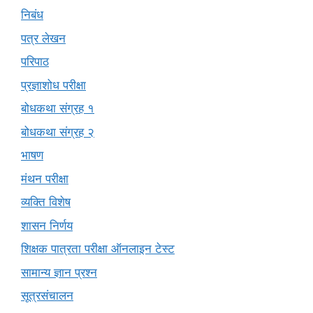
निबंध
पत्र लेखन
परिपाठ
प्रज्ञाशोध परीक्षा
बोधकथा संग्रह १
बोधकथा संग्रह २
भाषण
मंथन परीक्षा
व्यक्ति विशेष
शासन निर्णय
शिक्षक पात्रता परीक्षा ऑनलाइन टेस्ट
सामान्य ज्ञान प्रश्न
सूत्रसंचालन