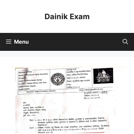
Skip
to
Dainik Exam
content
Menu