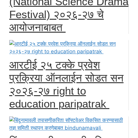
(National Science Drama
Festival) २०२६-२७ चे
आयोजनाबाबत
आरटीई २५ टक्के प्रवेश
प्रक्रिया ऑनलाईन सोडत सन
२०२६-२७ right to
education paripatrak