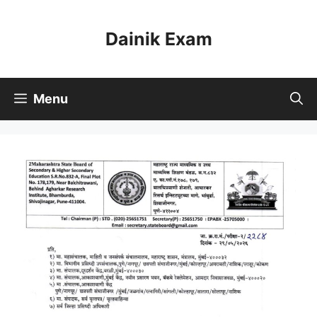
Skip
to
Dainik Exam
content
Menu