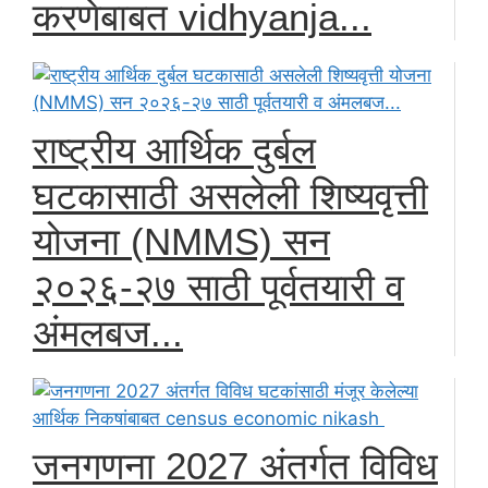
करणेबाबत vidhyanja...
राष्ट्रीय आर्थिक दुर्बल
घटकासाठी असलेली शिष्यवृत्ती
योजना (NMMS) सन
२०२६-२७ साठी पूर्वतयारी व
अंमलबज...
जनगणना 2027 अंतर्गत विविध