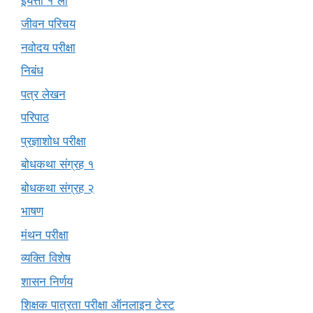
इयत्ता १ ली
जीवन परिचय
नवोदय परीक्षा
निबंध
पत्र लेखन
परिपाठ
प्रज्ञाशोध परीक्षा
बोधकथा संग्रह १
बोधकथा संग्रह २
भाषण
मंथन परीक्षा
व्यक्ति विशेष
शासन निर्णय
शिक्षक पात्रता परीक्षा ऑनलाइन टेस्ट