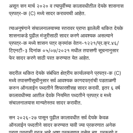
असून सन मार्च २०२० व त्यापुर्वीच्या कालावधीतील देयके शासनास
प्रपत्र-क (C) मध्ये सादर करावयची आहेत.
त्याअनुषंगाने संचालनालयाच्या स्तरावर प्राप्त झालेली थकित देयके
शासनाकडे पुढील मंजुरीसाठी सादर करणे आवश्यक असल्याने
प्रपत्र-क मध्ये शासन पत्र क्रमांक वेतन-१२२१/प्र.क्र.४६/
टिएनटी-३ दिनांक ०५/०७/२०२१ मधील तपासणी सूचनानुसार
फेर सादर करणे साठी परत करण्यात येत आहेत.
सदरील थकित देयके संबंधित क्षेत्रीय कार्यालयाने प्रपत्र-क (C)
मध्ये तपासणीसूचीनुसार सर्व आवश्यक कागदपत्रांची पडताळणी
करुन ऑनलाईन पध्दतीने शिफारशीसह सादर करावी. इतर ६ वर्ष
कालावधीच्या आतील देवके नियमित पध्दतीने प्रपत्र व मध्ये
संचालनालयास मान्यतेस्तव सादर करावीत.
सन २०२६-२७ पासून पुढील कालावधीत सर्व देयके केवळ
ऑनलाईन पध्दतीने सादर करण्यात यावी ज्या प्रकरणात अनेक
पुरावा पत्राची गरज आहे अशा प्रकरणात तसेच न्या. प्रकरणे व