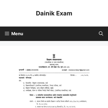
Skip
to
Dainik Exam
content
Menu