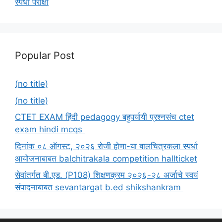
स्पर्धा परीक्षा
Popular Post
(no title)
(no title)
CTET EXAM हिंदी pedagogy बहुपर्यायी प्रश्नसंच ctet
exam hindi mcqs
दिनांक ०८ ऑगस्ट, २०२६ रोजी होणा-या बालचित्रकला स्पर्धा
आयोजनाबाबत balchitrakala competition hallticket
सेवांतर्गत बी.एड. (P108) शिक्षणक्रम २०२६-२८ अर्जाचे स्वयं
संपादनाबाबत sevantargat b.ed shikshankram