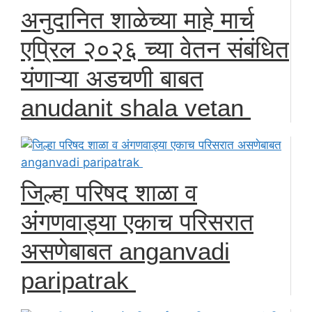
अनुदानित शाळेच्या माहे मार्च
एप्रिल २०२६ च्या वेतन संबंधित
यंणाऱ्या अडचणी बाबत
anudanit shala vetan
जिल्हा परिषद शाळा व
अंगणवाड्या एकाच परिसरात
असणेबाबत anganvadi
paripatrak