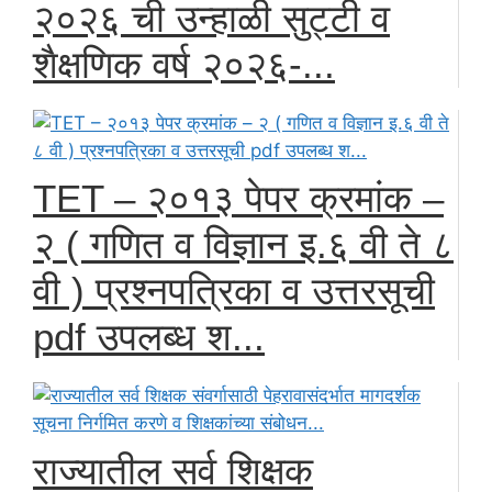
२०२६ ची उन्हाळी सुट्टी व
शैक्षणिक वर्ष २०२६-...
TET – २०१३ पेपर क्रमांक –
२ ( गणित व विज्ञान इ.६ वी ते ८
वी ) प्रश्नपत्रिका व उत्तरसूची
pdf उपलब्ध श...
राज्यातील सर्व शिक्षक