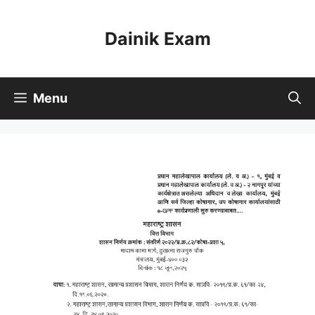
Skip
to
Dainik Exam
content
Menu