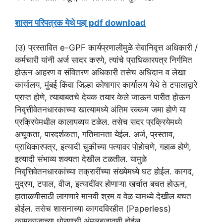
शासन परिपत्रक येथे पहा pdf download
(उ) प्रस्तावित e-GPF कार्यप्रणालीमुळे सेवानिवृत्त अधिकारी /
कर्मचारी यांनी अर्ज सादर करणे, त्यांचे प्राधिकारपत्र निर्गमित
होऊन आहरण व संवितरण अधिकारी तसेच अधिदान व लेखा
कार्यालय, मुंबई किंवा जिल्हा कोषागार कार्यालय येथे ते टपालाद्वारे
प्राप्त होणे, त्याबाबतचे देयक तयार केले जाऊन पारीत होऊन
निवृत्तीवेतनधारकाच्या खात्यामध्ये अंतिम रक्कम जमा होणे या
प्रक्रियेमधील कालापव्यय टळेल. तसेच सदर प्रक्रियेमध्ये
अचूकता, पारदर्शकता, गतिमानता येईल. अर्ज, प्रस्ताव,
प्राधिकारपत्र, इत्यादी चुकीच्या पत्यावर पोहोचणे, गहाळ होणे,
इत्यादी संभाव्य शक्यता देखील टळतील. यामुळे
निवृत्तिवेतनधारकांच्या तक्रारींच्या संख्येमध्ये घट होईल. कागद,
मुद्रण, टपाल, वीज, इत्यादींवर होणाऱ्या खर्चात बचत होऊन,
हाताळणीसाठी लागणारे मानवी श्रम व वेळ यामध्ये देखील बचत
होईल. तसेच शासनाच्या कागदविरहीत (Paperless)
कामकाजाच्या धोरणाची अंमलबजावणी होईल.