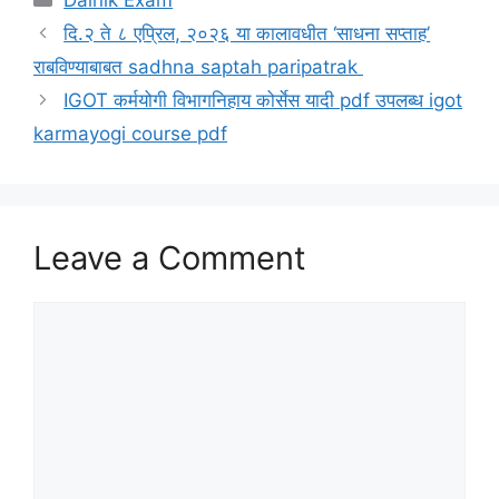
Dainik Exam
दि.२ ते ८ एप्रिल, २०२६ या कालावधीत ‘साधना सप्ताह’
राबविण्याबाबत sadhna saptah paripatrak
IGOT कर्मयोगी विभागनिहाय कोर्सेस यादी pdf उपलब्ध igot
karmayogi course pdf
Leave a Comment
Comment