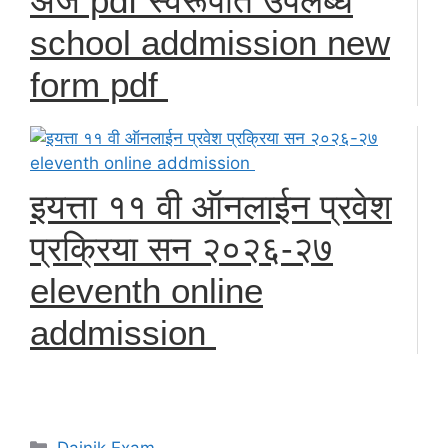
अर्ज pdf स्वरूपात उपलब्ध
school addmission new
form pdf
इयत्ता ११ वी ऑनलाईन प्रवेश
प्रक्रिया सन २०२६-२७
eleventh online
addmission
Categories