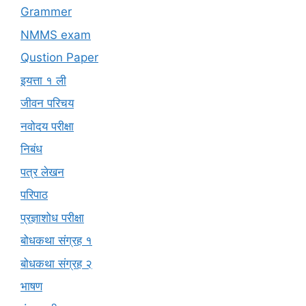
Grammer
NMMS exam
Qustion Paper
इयत्ता १ ली
जीवन परिचय
नवोदय परीक्षा
निबंध
पत्र लेखन
परिपाठ
प्रज्ञाशोध परीक्षा
बोधकथा संग्रह १
बोधकथा संग्रह २
भाषण