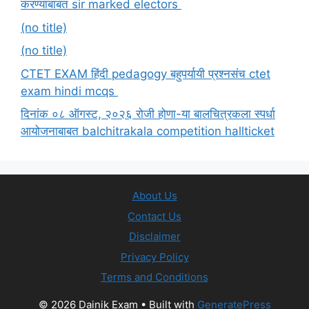
करण्याबाबत sir marked electors
(no title)
(no title)
CTET EXAM हिंदी pedagogy बहुपर्यायी प्रश्नसंच ctet
exam hindi mcqs
दिनांक ०८ ऑगस्ट, २०२६ रोजी होणा-या बालचित्रकला स्पर्धा
आयोजनाबाबत balchitrakala competition hallticket
About Us
Contact Us
Disclaimer
Privacy Policy
Terms and Conditions
© 2026 Dainik Exam
• Built with
GeneratePress