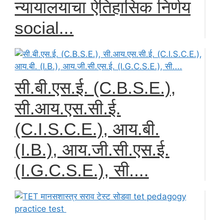
न्यायालयाचा ऐतिहासिक निर्णय
social...
सी.बी.एस.ई. (C.B.S.E.),
सी.आय.एस.सी.ई.
(C.I.S.C.E.), आय.बी.
(I.B.), आय.जी.सी.एस.ई.
(I.G.C.S.E.), सी....