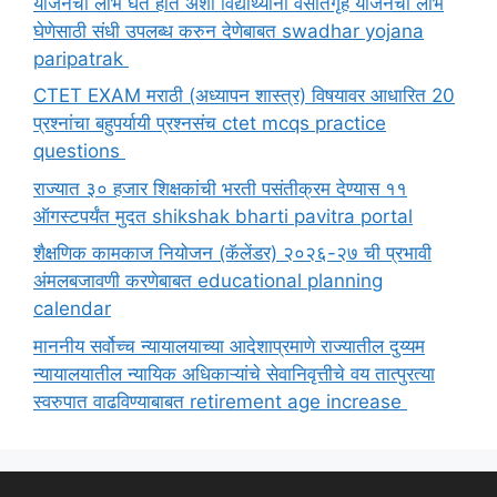
योजनेचा लाभ घेत होते अशा विद्यार्थ्यांना वसतिगृह योजनेचा लाभ
घेणेसाठी संधी उपलब्ध करुन देणेबाबत swadhar yojana
paripatrak
CTET EXAM मराठी (अध्यापन शास्त्र) विषयावर आधारित 20
प्रश्नांचा बहुपर्यायी प्रश्नसंच ctet mcqs practice
questions
राज्यात ३० हजार शिक्षकांची भरती पसंतीक्रम देण्यास ११
ऑगस्टपर्यंत मुदत shikshak bharti pavitra portal
शैक्षणिक कामकाज नियोजन (कॅलेंडर) २०२६-२७ ची प्रभावी
अंमलबजावणी करणेबाबत educational planning
calendar
माननीय सर्वोच्च न्यायालयाच्या आदेशाप्रमाणे राज्यातील दुय्यम
न्यायालयातील न्यायिक अधिकाऱ्यांचे सेवानिवृत्तीचे वय तात्पुरत्या
स्वरुपात वाढविण्याबाबत retirement age increase