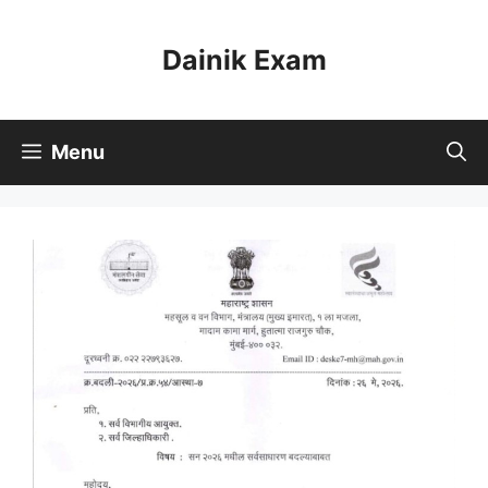
Skip
to
Dainik Exam
content
Menu