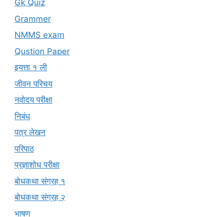
Gk Quiz
Grammer
NMMS exam
Qustion Paper
इयत्ता १ ली
जीवन परिचय
नवोदय परीक्षा
निबंध
पत्र लेखन
परिपाठ
प्रज्ञाशोध परीक्षा
बोधकथा संग्रह १
बोधकथा संग्रह २
भाषण