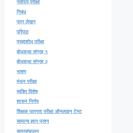
नवोदय परीक्षा
निबंध
पत्र लेखन
परिपाठ
प्रज्ञाशोध परीक्षा
बोधकथा संग्रह १
बोधकथा संग्रह २
भाषण
मंथन परीक्षा
व्यक्ति विशेष
शासन निर्णय
शिक्षक पात्रता परीक्षा ऑनलाइन टेस्ट
सामान्य ज्ञान प्रश्न
सूत्रसंचालन