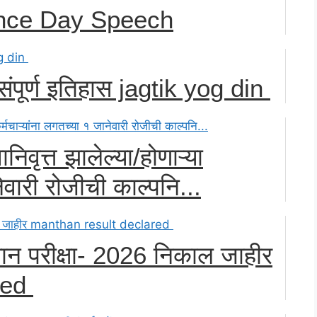
nce Day Speech
ंपूर्ण इतिहास jagtik yog din
िवृत्त झालेल्या/होणाऱ्या
ेवारी रोजीची काल्पनि...
्ञान परीक्षा- 2026 निकाल जाहीर
red