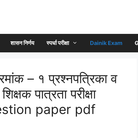
शासन निर्णय
स्पर्धा परीक्षा
Dainik Exam
G
ांक – १ प्रश्नपत्रिका व
िक्षक पात्रता परीक्षा
question paper pdf