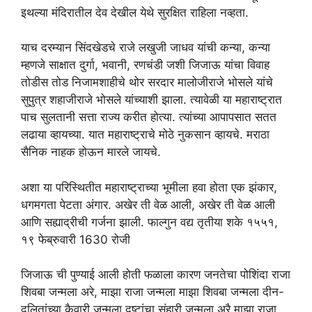
इथल्या मंदिरातील देव देखील येथे सुरक्षित राहिला नव्हता.
याच दरम्यान सिंदखेडचे राजे लखुजी जाधव यांची कन्या, कन्या
म्हणजे साक्षात दुर्गा, भवानी, रणचंडी जशी जिजाऊ यांचा विवाह
तोडीस तोड निजामशाहीचे थोर सरदार मालोजीराजे भोसले यांचे
सुपुत्र शहाजीराजे भोसले यांच्याशी झाला. त्यावेळी या महाराष्ट्रात
पाच सुलतानी सत्ता राज्य करीत होत्या. त्यांच्या आपापसात सतत
लढाया व्हायच्या. यात महाराष्ट्राचे मोठे नुकसान व्हायचे. मराठा
सैनिक नाहक होऊन मारले जायचे.
अशा या परिस्थितीत महाराष्ट्राच्या भूमीला हवा होता एक झंकार,
धगमगता पेटता अंगार. अखेर ती वेळ आली, अखेर ती वेळ आली
आणि सह्याद्रीची गर्जना झाली. फाल्गुन वद्य तृतीया शके १५५१,
१९ फेब्रुवारी 1630 रोजी
जिजाऊ ची पुण्याई आली होती फळाला कारण जनतेचा पोशिंदा राजा
शिवबा जन्मला अरे, माझा राजा जन्मला माझा शिवबा जन्मला दीन-
दलितांच्या कैवारी जन्मला दुष्टांचा संहारी जन्मला अरै माझा राजा