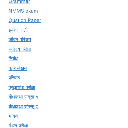
Grammer
NMMS exam
Qustion Paper
इयत्ता १ ली
जीवन परिचय
नवोदय परीक्षा
निबंध
पत्र लेखन
परिपाठ
प्रज्ञाशोध परीक्षा
बोधकथा संग्रह १
बोधकथा संग्रह २
भाषण
मंथन परीक्षा