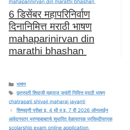
6 डिसेंबर महापरिनिर्वाण
दिनानिमित्त मराठी भाषण
mahaparinirvan din
marathi bhashan
Categories
भाषण
Tags
छत्रपती शिवाजी महाराज जयंती निमित्त मराठी भाषण
chatrapati shivaji maharaj jayanti
शिष्यवृत्ती परीक्षा इ. 4 थी व इ. 7 वी 2026 ऑनलाईन
आवेदनपत्र भरण्याबाबतचे सुधारित वेळापत्रक प्रसिध्दीपत्रक
scolarship exam online application