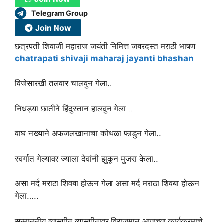
Telegram Group
Join Now
छत्रपती शिवाजी महाराज जयंती निमित्त जबरदस्त मराठी भाषण
chatrapati shivaji maharaj jayanti bhashan
विजेसारखी तलवार चालवुन गेला..
निधड्या छातीने हिंदुस्तान हालवुन गेला…
वाघ नख्याने अफजलखानाचा कोथळा फाडुन गेला..
स्वर्गात गेल्यावर ज्याला देवांनी झुकून मुजरा केला..
असा मर्द मराठा शिवबा होऊन गेला असा मर्द मराठा शिवबा होऊन
गेला…..
सन्माननीय व्यासपीठ व्यासपीठावर विराजमान आजच्या कार्यक्रमाचे