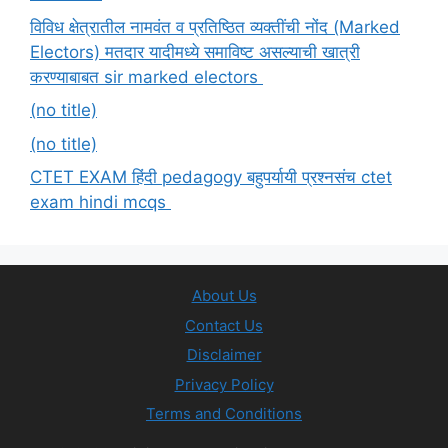
विविध क्षेत्रातील नामवंत व प्रतिष्ठित व्यक्तींची नोंद (Marked
Electors) मतदार यादीमध्ये समाविष्ट असल्याची खात्री
करण्याबाबत sir marked electors
(no title)
(no title)
CTET EXAM हिंदी pedagogy बहुपर्यायी प्रश्नसंच ctet
exam hindi mcqs
About Us
Contact Us
Disclaimer
Privacy Policy
Terms and Conditions