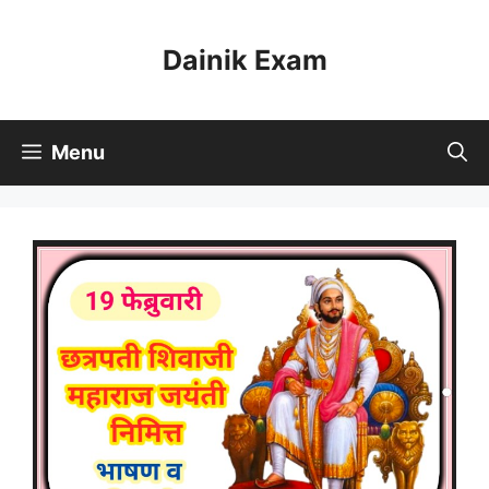
Skip
to
Dainik Exam
content
Menu