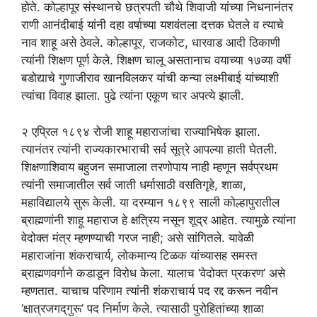
होते. कोल्हापूर संस्थानचे छत्रपती चौथे शिवाजी यांच्या निधनानंतर
राणी आनंदीबाई यांनी दहा वर्षाच्या यशवंतला दत्तक घेतले व त्याचे
नाव शाहू असे ठेवले. कोल्हापूर, राजकोट, धारवाड आदी ठिकाणी
त्यांनी शिक्षण पूर्ण केले. शिक्षण चालू असतानाच वयाच्या १७व्या वर्षी
बडोद्याचे गुणाजीराव खानविलकर यांची कन्या लक्ष्मीबाई यांच्याशी
त्यांचा विवाह झाला. पुढे त्यांना एकूण चार अपत्ये झाली.
२ एप्रिल १८९४ रोजी शाहू महाराजांचा राज्याभिषेक झाला.
त्यानंतर त्यांनी राज्यकारभाराची सर्व सूत्रे आपल्या हाती घेतली.
शिक्षणाशिवाय बहुजन समाजाला तरणोपाय नाही म्हणून सर्वप्रथम
त्यांनी समाजातील सर्व जाती धर्मासाठी वसतिगृहे, शाळा,
महाविद्यालये सुरू केली. या दरम्यान १८९९ साली कोल्हापुरातील
ब्राह्मणांनी शाहू महाराज हे क्षत्रिय नसून शूद्र आहेत. त्यामुळे त्यांना
वेदोक्त मंत्र म्हणण्याची गरज नाही; असे सांगितले. यावेळी
महाराजांना शंकराचार्य, लोकमान्य टिळक यांच्यासह समस्त
ब्राह्मणवर्गाने कडाडून विरोध केला. यालाच ‘वेदोक्त प्रकरण’ असे
म्हणतात. याचाच परिणाम त्यांनी शंकराचार्य पद रद्द करून नवीन
‘क्षात्रजगद्‌गुरू’ पद निर्माण केले. त्यासाठी पुरोहितांच्या शाळा