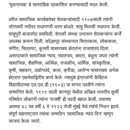
‘मूकनायक’ हे साप्ताहिक प्रकाशित करण्यासाठी मदत केली.
वरील सामाजिक कार्याबरोबर शेतकऱ्यांसाठी १९०७साली त्यांनी
भोगावती नदीवर राधानगरी धरण बांधले. शाहू मिलची स्थापना केली.
शाहूपुरी बाजारपेठ वसविली. शेतकी संस्था उभारून शेतकऱ्यांना कर्जे
उपलब्ध करून दिली. कोल्हापूर संस्थानात चित्रकला, लोककला,
संगीत, चित्रपट, कुस्ती यासारख्या क्षेत्रांना राजाश्रय दिला.
अशाप्रकारे सामाजिक न्याय, स्वातंत्र्य, समता, बंधुता जपत त्यांनी
सामाजिक, शैक्षणिक, आर्थिक, राजकीय, धार्मिक, सांस्कृतिक,
कृषी, सहकार, उद्योगधंदे, कला, क्रीडा, आरोग्य यासारख्या अनेक
क्षेत्रात एकमेवाद्वितीय कार्य केले. त्यामुळे इंग्रजांनी केंब्रिज
विद्यापीठाच्या एल.एल.डी (१९०३) या मानद पदवीने त्यांना
सन्मानित केले. १९१९ साली कानपूर येथील अखिल भारतीय कुर्मी
परिषदेत लोकांनी त्यांना ‘राजर्षी’ ही पदवी बहाल केली. वयाच्या
अवघ्या ४८ व्या वर्षी ६ मे १९२२ रोजी मुंबई येथे त्यांचे निधन झाले.
संपूर्ण महाराष्ट्रात त्यांचा जन्मदिन ‘सामाजिक न्याय दिन’ म्हणून
साजरा केला जातो.