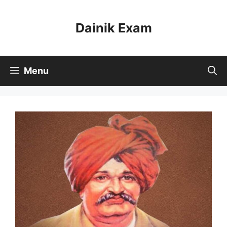
Skip
to
Dainik Exam
content
Menu