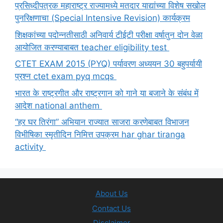
प्रसिध्दीपत्रक महाराष्ट्र राज्यामध्ये मतदार याद्यांच्या विशेष सखोल
पुनरिक्षणाचा (Special Intensive Revision) कार्यक्रम
शिक्षकांच्या पदोन्नतीसाठी अनिवार्य टीईटी परीक्षा वर्षातुन दोन वेळा
आयोजित करण्याबाबत teacher eligibility test
CTET EXAM 2015 (PYQ) पर्यावरण अध्ययन 30 बहुपर्यायी
प्रश्न ctet exam pyq mcqs
भारत के राष्ट्रगीत और राष्ट्रगान को गाने या बजाने के संबंध में
आदेश national anthem
“हर घर तिरंगा” अभियान राज्यात साजरा करणेबाबत विभाजन
विभीषिका स्मृतीदिन निमित्त उपक्रम har ghar tiranga
activity
About Us
Contact Us
Disclaimer