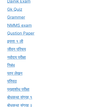
Dainik Exam
Gk Quiz
Grammer
NMMS exam
Qustion Paper
इयत्ता १ ली
जीवन परिचय
नवोदय परीक्षा
निबंध
पत्र लेखन
परिपाठ
प्रज्ञाशोध परीक्षा
बोधकथा संग्रह १
बोधकथा संग्रह २