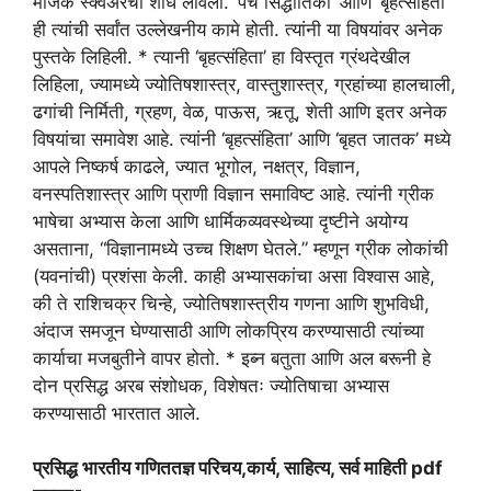
मॅजिक स्क्वेअरचा शोध लावला. ‘पंच सिद्धांतिका’ आणि ‘बृहत्संहिता’
ही त्यांची सर्वांत उल्लेखनीय कामे होती. त्यांनी या विषयांवर अनेक
पुस्तके लिहिली. * त्यानी ‘बृहत्संहिता’ हा विस्तृत ग्रंथदेखील
लिहिला, ज्यामध्ये ज्योतिषशास्त्र, वास्तुशास्त्र, ग्रहांच्या हालचाली,
ढगांची निर्मिती, ग्रहण, वेळ, पाऊस, ऋतू, शेती आणि इतर अनेक
विषयांचा समावेश आहे. त्यांनी ‘बृहत्संहिता’ आणि ‘बृहत जातक’ मध्ये
आपले निष्कर्ष काढले, ज्यात भूगोल, नक्षत्र, विज्ञान,
वनस्पतिशास्त्र आणि प्राणी विज्ञान समाविष्ट आहे. त्यांनी ग्रीक
भाषेचा अभ्यास केला आणि धार्मिकव्यवस्थेच्या दृष्टीने अयोग्य
असताना, “विज्ञानामध्ये उच्च शिक्षण घेतले.” म्हणून ग्रीक लोकांची
(यवनांची) प्रशंसा केली. काही अभ्यासकांचा असा विश्वास आहे,
की ते राशिचक्र चिन्हे, ज्योतिषशास्त्रीय गणना आणि शुभविधी,
अंदाज समजून घेण्यासाठी आणि लोकप्रिय करण्यासाठी त्यांच्या
कार्याचा मजबुतीने वापर होतो. * इब्न बतुता आणि अल बरूनी हे
दोन प्रसिद्ध अरब संशोधक, विशेषतः ज्योतिषाचा अभ्यास
करण्यासाठी भारतात आले.
प्रसिद्ध भारतीय गणिततज्ञ परिचय,कार्य, साहित्य, सर्व माहिती pdf