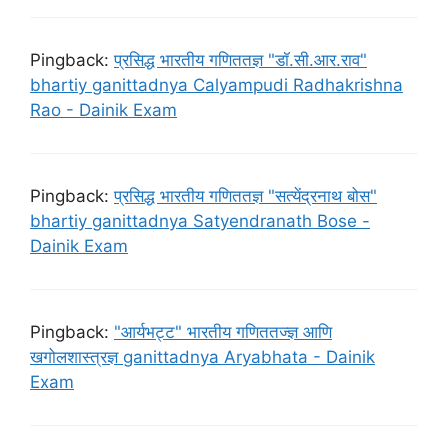
Pingback:
प्रसिद्ध भारतीय गणिततज्ञ "डॉ.सी.आर.राव"
bhartiy ganittadnya Calyampudi Radhakrishna
Rao - Dainik Exam
Pingback:
प्रसिद्ध भारतीय गणिततज्ञ "सत्येंद्रनाथ बोस"
bhartiy ganittadnya Satyendranath Bose -
Dainik Exam
Pingback:
"आर्यभट्ट" भारतीय गणिततज्ज्ञ आणि
खगोलशास्त्रज्ञ ganittadnya Aryabhata - Dainik
Exam