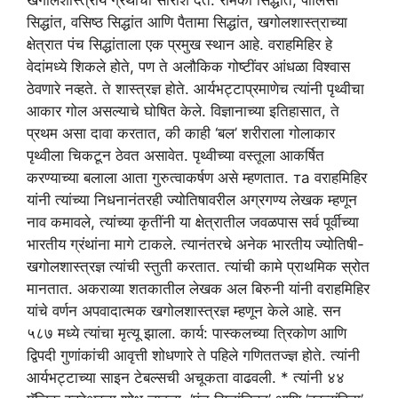
सिद्धांत, वसिष्ठ सिद्धांत आणि पैतामा सिद्धांत, खगोलशास्त्राच्या
क्षेत्रात पंच सिद्धांताला एक प्रमुख स्थान आहे. वराहमिहिर हे
वेदांमध्ये शिकले होते, पण ते अलौकिक गोष्टींवर आंधळा विश्वास
ठेवणारे नव्हते. ते शास्त्रज्ञ होते. आर्यभट्टाप्रमाणेच त्यांनी पृथ्वीचा
आकार गोल असल्याचे घोषित केले. विज्ञानाच्या इतिहासात, ते
प्रथम असा दावा करतात, की काही ‘बल’ शरीराला गोलाकार
पृथ्वीला चिकटून ठेवत असावेत. पृथ्वीच्या वस्तूला आकर्षित
करण्याच्या बलाला आता गुरुत्वाकर्षण असे म्हणतात. та वराहमिहिर
यांनी त्यांच्या निधनानंतरही ज्योतिषावरील अग्रगण्य लेखक म्हणून
नाव कमावले, त्यांच्या कृतींनी या क्षेत्रातील जवळपास सर्व पूर्वीच्या
भारतीय ग्रंथांना मागे टाकले. त्यानंतरचे अनेक भारतीय ज्योतिषी-
खगोलशास्त्रज्ञ त्यांची स्तुती करतात. त्यांची कामे प्राथमिक स्रोत
मानतात. अकराव्या शतकातील लेखक अल बिरुनी यांनी वराहमिहिर
यांचे वर्णन अपवादात्मक खगोलशास्त्रज्ञ म्हणून केले आहे. सन
५८७ मध्ये त्यांचा मृत्यू झाला. कार्य: पास्कलच्या त्रिकोण आणि
द्विपदी गुणांकांची आवृत्ती शोधणारे ते पहिले गणिततज्ज्ञ होते. त्यांनी
आर्यभट्टाच्या साइन टेबल्सची अचूकता वाढवली. * त्यांनी ४४