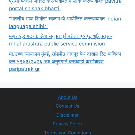
प्राधान्यक्रम जनरेट करण्याबाबत व लॉक करण्याबाबत pavitra
portal shishak bharti
“भारतीय भाषा शिबीर” शाळामध्ये आयोजित करण्याबाबत indian
language shibir
महाराष्ट्र गट-क सेवा संयुक्त पूर्व परीक्षा २०२६ शुद्धिपत्रक
mhaharashtra public service commision
मा.उच्च न्यायालय मुंबई, खंडपीठ नागपूर येथे दाखल रिट याचिका
क्र ५९४३/२०२६ च्या अनुषंगाने कार्यवाही करणेबाबत
paripatrak gr
About Us
Contact Us
Disclaimer
Privacy Policy
Terms and Conditions