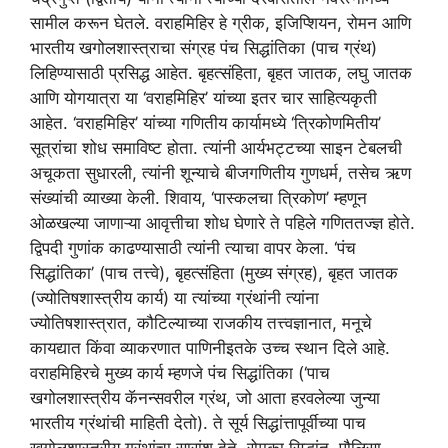
सामील करून घेतले. वराहमिहिर हे ग्रीक, इजिप्शियन, रोमन आणि
भारतीय खगोलशास्त्राचा संग्रह पंच सिद्धांतिका (पाच ग्रंथ)
लिहिण्यासाठी प्रसिद्ध आहेत. बृहत्संहिता, बृहत जातक, लघु जातक
आणि योगयात्रा या ‘वराहमिहिर’ यांच्या इतर चार साहित्यकृती
आहेत. ‘वराहमिहिर’ यांच्या गणितीय कार्यामध्ये ‘त्रिकोणमितीय’
सूत्रांचा शोध समाविष्ट होता. त्यांनी आर्यभट्टच्या साइन टेबलची
अचूकता सुधारली, त्यांनी शून्याचे बीजगणितीय गुणधर्म, तसेच ऋण
संख्यांची व्याख्या केली. शिवाय, ‘पास्कलचा त्रिकोण’ म्हणून
ओळखल्या जाणाऱ्या आवृत्तीचा शोध घेणारे ते पहिले गणिततज्ज्ञ होते.
द्विपदी गुणांक काढण्यासाठी त्यांनी त्याचा वापर केला. ‘पंच
सिद्धांतिका’ (पाच तत्त्वे), बृहत्संहिता (मुख्य संग्रह), बृहत जातक
(ज्योतिषशास्त्रीय कार्य) या त्यांच्या ग्रंथांनी त्यांना
ज्योतिषशास्त्रात, कौटिल्याच्या राजकीय तत्त्वज्ञानात, मनूचे
कायद्यात किंवा व्याकरणात पाणिनीइतके उच्च स्थान दिले आहे.
वराहमिहिरचे मुख्य कार्य म्हणजे पंच सिद्धांतिका (‘पाच
खगोलशास्त्रीय कॅनन्सवरील ग्रंथ, जो आता हरवलेल्या जुन्या
भारतीय ग्रंथांची माहिती देतो). ते सूर्य सिद्धांत्तापूर्वीच्या पाच
खगोलशास्त्रीय ग्रंथांचा सारांश देते. रोमका सिद्धांत, पौलिसा