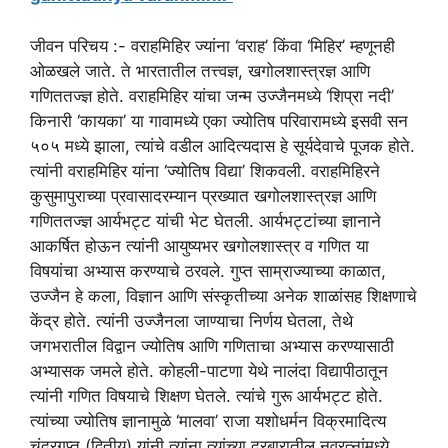
जीवन परिचय :- वराहमिहिर ज्यांना ‘वराह’ किंवा ‘मिहिर’ म्हणूनही
ओळखले जाते. ते भारतातील तत्त्वज्ञ, खगोलशास्त्रज्ञ आणि
गणिततज्ज्ञ होते. वराहमिहिर यांचा जन्म उज्जैनमध्ये ‘शिप्रा नदी’
किनारी ‘कायका’ या गावामध्ये एका ज्योतिष परिवारामध्ये इसवी सन
५०५ मध्ये झाला, त्यांचे वडील आदित्यदास हे सूर्यदेवाचे पूजक होते.
त्यांनी वराहमिहिर यांना ‘ज्योतिष विद्या’ शिकवली. वराहमिहिरने
कुसुमापुराच्या प्रवासादरम्यान प्रख्यात खगोलशास्त्रज्ञ आणि
गणिततज्ज्ञ आर्यभट्ट यांची भेट घेतली. आर्यभट्टांच्या ज्ञानाने
आकर्षित होऊन त्यांनी आयुष्यभर खगोलशास्त्र व गणित या
विषयांचा अभ्यास करण्याचे ठरवले. गुप्त साम्राज्याच्या काळात,
उज्जैन हे कला, विज्ञान आणि संस्कृतीच्या अनेक शाळांसह शिक्षणाचे
केंद्र होते. त्यांनी उज्जैनला जाण्याचा निर्णय घेतला, तेथे
जगभरातील विद्वान ज्योतिष आणि गणिताचा अभ्यास करण्यासाठी
अभ्यासक जमले होते. कोहली-पाटणा येथे नालंदा विद्यापीठातून
त्यांनी गणित विषयाचे शिक्षण घेतले. त्यांचे गुरू आर्यभट्ट होते.
त्यांच्या ज्योतिष ज्ञानामुळे ‘मालवा’ राजा यशोधर्मन विक्रमादित्य
चंद्रगुप्त (द्वितीय) यांनी त्यांना त्यांच्या दरबारातील नवरत्नांमध्ये