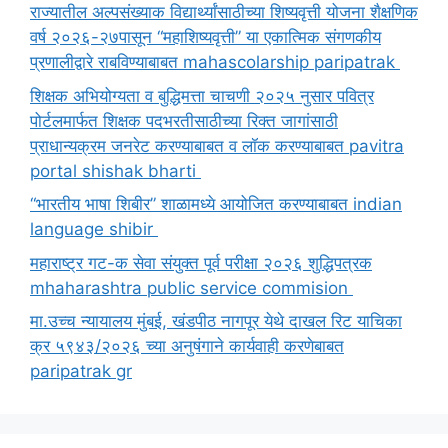
राज्यातील अल्पसंख्याक विद्यार्थ्यांसाठीच्या शिष्यवृत्ती योजना शैक्षणिक
वर्ष २०२६-२७पासून “महाशिष्यवृत्ती” या एकात्मिक संगणकीय
प्रणालीद्वारे राबविण्याबाबत mahascolarship paripatrak
शिक्षक अभियोग्यता व बुद्धिमत्ता चाचणी २०२५ नुसार पवित्र
पोर्टलमार्फत शिक्षक पदभरतीसाठीच्या रिक्त जागांसाठी
प्राधान्यक्रम जनरेट करण्याबाबत व लॉक करण्याबाबत pavitra
portal shishak bharti
“भारतीय भाषा शिबीर” शाळामध्ये आयोजित करण्याबाबत indian
language shibir
महाराष्ट्र गट-क सेवा संयुक्त पूर्व परीक्षा २०२६ शुद्धिपत्रक
mhaharashtra public service commision
मा.उच्च न्यायालय मुंबई, खंडपीठ नागपूर येथे दाखल रिट याचिका
क्र ५९४३/२०२६ च्या अनुषंगाने कार्यवाही करणेबाबत
paripatrak gr