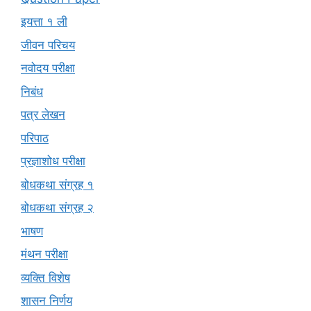
इयत्ता १ ली
जीवन परिचय
नवोदय परीक्षा
निबंध
पत्र लेखन
परिपाठ
प्रज्ञाशोध परीक्षा
बोधकथा संग्रह १
बोधकथा संग्रह २
भाषण
मंथन परीक्षा
व्यक्ति विशेष
शासन निर्णय