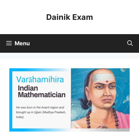
Skip
to
Dainik Exam
content
Menu