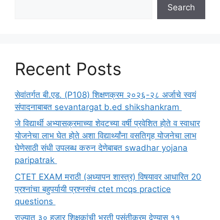
Search
Recent Posts
सेवांतर्गत बी.एड. (P108) शिक्षणक्रम २०२६-२८ अर्जाचे स्वयं
संपादनाबाबत sevantargat b.ed shikshankram
जे विद्यार्थी अभ्यासक्रमाच्या शेवटच्या वर्षी प्रवेशित होते व स्वाधार
योजनेचा लाभ घेत होते अशा विद्यार्थ्यांना वसतिगृह योजनेचा लाभ
घेणेसाठी संधी उपलब्ध करुन देणेबाबत swadhar yojana
paripatrak
CTET EXAM मराठी (अध्यापन शास्त्र) विषयावर आधारित 20
प्रश्नांचा बहुपर्यायी प्रश्नसंच ctet mcqs practice
questions
राज्यात ३० हजार शिक्षकांची भरती पसंतीक्रम देण्यास ११