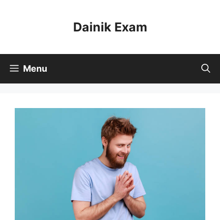
Skip
to
Dainik Exam
content
Menu