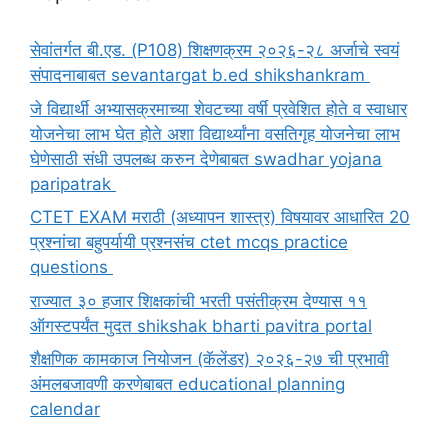
सेवांतर्गत बी.एड. (P108) शिक्षणक्रम २०२६-२८ अर्जाचे स्वयं
संपादनाबाबत sevantargat b.ed shikshankram
जे विद्यार्थी अभ्यासक्रमाच्या शेवटच्या वर्षी प्रवेशित होते व स्वाधार
योजनेचा लाभ घेत होते अशा विद्यार्थ्यांना वसतिगृह योजनेचा लाभ
घेणेसाठी संधी उपलब्ध करुन देणेबाबत swadhar yojana
paripatrak
CTET EXAM मराठी (अध्यापन शास्त्र) विषयावर आधारित 20
प्रश्नांचा बहुपर्यायी प्रश्नसंच ctet mcqs practice
questions
राज्यात ३० हजार शिक्षकांची भरती पसंतीक्रम देण्यास ११
ऑगस्टपर्यंत मुदत shikshak bharti pavitra portal
शैक्षणिक कामकाज नियोजन (कॅलेंडर) २०२६-२७ ची प्रभावी
अंमलबजावणी करणेबाबत educational planning
calendar