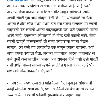
bodhkatha
एक माणूस फार वर्षे प्रवास करून आपल्या घरी
आला व आपण परदेशात असताना काय मौजा पाहिल्या हे त्याने
आपल्या शेजाऱ्यापाजाऱ्यांना तिखट मीठ लावून सांगितले. आणि
अगदी शेवटी एक थाप ठोकून दिली की, ‘मी अलकावतीला गेलो
असता तेथील लोक पंधरा पंधरा हात उंच उड्या मारतात पण त्यांनी
माझ्याशी पैज लावली असता माझ्याइतकी उंच उडी एकालाही मारता
आली नाही.’ ऐकणाऱ्या कोणालाही ही गोष्ट खरी वाटली नाही. तेव्हा
त्यांची खात्री करण्यासाठी तो नाना प्रकारच्या शपथा घेऊन
लागला. त्या वेळी त्या लोकातील एक माणूस त्याला म्हणाला, ‘अहो,
अशा शपथा कशाला घेता. हातच्या कंकणाला आरसा कशाला? या
वेळी तुम्ही अलकावतीला आहात असं समजून तिथे जशी उडी मारली
तशी इथंही मारून दाखवा म्हणजे झालं.’ हे ऐकताच त्या बढाईखोर
माणसाचे तोंड ताबडतोब बंद झाले.
तात्पर्य : – आपण प्रवासात पाहिलेल्या गोष्टी फुगवून सांगण्याची
काही लोकांना सवय असते, पण एखादेवेळी त्यांचेच बोलणे त्यांच्या
गळ्यात येऊन त्यांची फजिती झाल्याशिवाय राहात नाही.