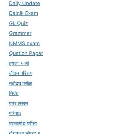
Daily Update
Dainik Exam
Gk Quiz
Grammer
NMMS exam
Qustion Paper
इयत्ता १ ली
जीवन परिचय
नवोदय परीक्षा
निबंध
पत्र लेखन
परिपाठ
प्रज्ञाशोध परीक्षा
बोधकथा संग्रह १